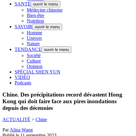
SANTÉ
ouvrir le menu
Médecine chinoise
Bien-être
Nutrition
SAVOIR
ouvrir le menu
Homme
Univers
Nature
TENDANCE
ouvrir le menu
Société
Culture
Opinion
SPÉCIAL SHEN YUN
VIDÉO
Podcasts
Chine.
Des précipitations record dévastent Hong
Kong qui doit faire face aux pires inondations
depuis des décennies
ACTUALITÉ
>
Chine
Par
Alina Wang
Publié le 11 septembre 2023