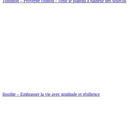
Tradition – Proverbe chinois : Tenir le plateau à hauteur des sourcils
Insolite – Embrasser la vie avec gratitude et résilience