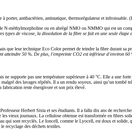
le à porter, antibactérien, antistatique, thermorégulateur et infroissable
xyde de N-méthylmorpholine ou en abrégé NMO ou NMMO qui est un comp
s types de viscose, la dissolution de la fibre se fait en une seule étape e
is que leur technique Eco Color permet de teindre la fibre durant sa pr
t atteindre 50 %. De plus, l’empreinte CO2 est inférieur d’environ 60
s ne supporte pas une température supérieure à 40 °C. Elle a une forte ca
e malgré des lavages répétés. Il a un rendu soyeux, ainsi qu’un tombé très
a fabrication reste énergivore et son prix élevé.
Professeur Herbert Sixta et ses étudiants. Il a fallu dix ans de recherch
e les vieux journaux. La cellulose obtenue est transformée en fibres solid
u qui sont recyclés. Le Ioncell, comme le Lyocell, est doux et solide, qu’
 le recyclage des déchets textiles.