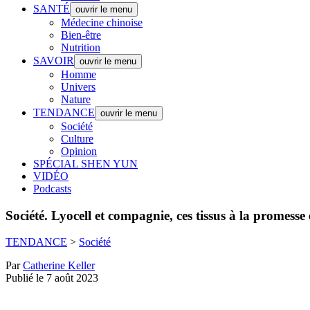
SANTÉ
ouvrir le menu
Médecine chinoise
Bien-être
Nutrition
SAVOIR
ouvrir le menu
Homme
Univers
Nature
TENDANCE
ouvrir le menu
Société
Culture
Opinion
SPÉCIAL SHEN YUN
VIDÉO
Podcasts
Société.
Lyocell et compagnie, ces tissus à la promesse
TENDANCE
>
Société
Par
Catherine Keller
Publié le 7 août 2023