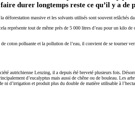
s faire durer longtemps reste ce qu’il y a de 
 déforestation massive et les solvants utilisés sont souvent relâchés da
ela représente tout de même près de 5 000 litres d’eau pour un kilo de c
 de coton polluante et la pollution de l’eau, il convient de se tourner v
ciété autrichienne Lenzing, il a depuis été breveté plusieurs fois. Dés
principalement d’eucalyptus mais aussi de chêne ou de bouleau. Les arbr
e ni d’irrigation et produit plus du double de matière utilisable à l’hect