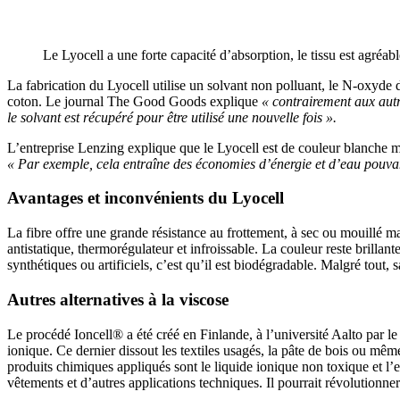
Le Lyocell a une forte capacité d’absorption, le tissu est agréab
La fabrication du Lyocell utilise un solvant non polluant, le N-o
coton. Le journal The Good Goods explique
« contrairement aux autre
le solvant est récupéré pour être utilisé une nouvelle fois ».
L’entreprise Lenzing explique que le Lyocell est de couleur blanche ma
« Par exemple, cela entraîne des économies d’énergie et d’eau pouvan
Avantages et inconvénients du
Lyocell
La fibre offre une grande résistance au frottement, à sec ou mouillé mai
antistatique, thermorégulateur et infroissable. La couleur reste brillant
synthétiques ou artificiels, c’est qu’il est biodégradable. Malgré tout, s
Autres alternatives à la viscose
Le procédé Ioncell® a été créé en Finlande, à l’université Aalto par le 
ionique. Ce dernier dissout les textiles usagés, la pâte de bois ou mêm
produits chimiques appliqués sont le liquide ionique non toxique et l’ea
vêtements et d’autres applications techniques. Il pourrait révolutionner