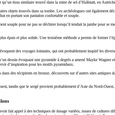
 qu’un tissu similaire trouvé dans la mine de sel d’Hallstatt, en Autrich
tres objets trouvés dans sa tombe. Les archéologues ont également déco
mbat en portant son pantalon confortable et souple.
t souple pour ne pas se déchirer lorsqu’il tendait la jambe pour se mettr
u plus épais et plus solide. Une troisième méthode a permis de former l’é
oquent des voyages lointains, qui ont probablement inspiré les diverse
i qu’un dessin évoquant une pyramide à degrés a amené Mayke Wagner et
vir d’inspiration pour les motifs pyramidaux.
 dans des récipients en bronze, découverts sur d’autres sites antiques d
-Ouest, tandis que le sergé provient probablement d’Asie du Nord-Ouest
alons
avoir fait appel à des techniques de tissage variées, issues de cultures 