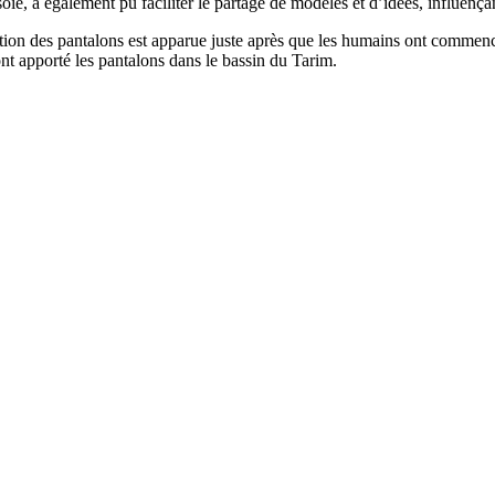
soie, a également pu faciliter le partage de modèles et d’idées, influença
cation des pantalons est apparue juste après que les humains ont commenc
 ont apporté les pantalons dans le bassin du Tarim.