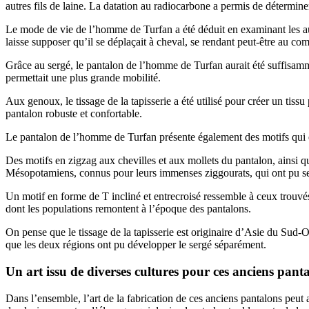
autres fils de laine. La datation au radiocarbone a permis de déterminer
Le mode de vie de l’homme de Turfan a été déduit en examinant les au
laisse supposer qu’il se déplaçait à cheval, se rendant peut-être au co
Grâce au sergé, le pantalon de l’homme de Turfan aurait été suffisammen
permettait une plus grande mobilité.
Aux genoux, le tissage de la tapisserie a été utilisé pour créer un tiss
pantalon robuste et confortable.
Le pantalon de l’homme de Turfan présente également des motifs qui év
Des motifs en zigzag aux chevilles et aux mollets du pantalon, ains
Mésopotamiens, connus pour leurs immenses ziggourats, qui ont pu ser
Un motif en forme de T incliné et entrecroisé ressemble à ceux trouvés
dont les populations remontent à l’époque des pantalons.
On pense que le tissage de la tapisserie est originaire d’Asie du Sud
que les deux régions ont pu développer le sergé séparément.
Un art issu de diverses cultures pour ces anciens pant
Dans l’ensemble, l’art de la fabrication de ces anciens pantalons peut 