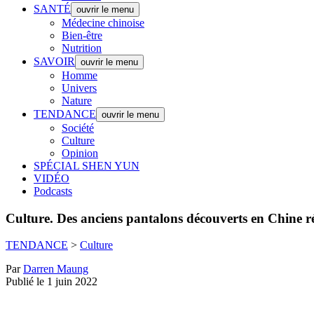
SANTÉ
ouvrir le menu
Médecine chinoise
Bien-être
Nutrition
SAVOIR
ouvrir le menu
Homme
Univers
Nature
TENDANCE
ouvrir le menu
Société
Culture
Opinion
SPÉCIAL SHEN YUN
VIDÉO
Podcasts
Culture.
Des anciens pantalons découverts en Chine rév
TENDANCE
>
Culture
Par
Darren Maung
Publié le 1 juin 2022