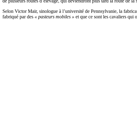
de plusieurs routes d’élevage, qui deviendront plus tard la route de la 
Selon Victor Mair, sinologue à l’université de Pennsylvanie, la fabri
fabriqué par des
« pasteurs mobiles »
et que ce sont les cavaliers qui