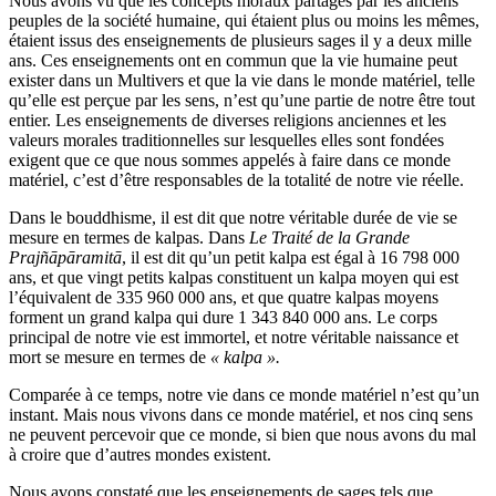
Nous avons vu que les concepts moraux partagés par les anciens
peuples de la société humaine, qui étaient plus ou moins les mêmes,
étaient issus des enseignements de plusieurs sages il y a deux mille
ans. Ces enseignements ont en commun que la vie humaine peut
exister dans un Multivers et que la vie dans le monde matériel, telle
qu’elle est perçue par les sens, n’est qu’une partie de notre être tout
entier. Les enseignements de diverses religions anciennes et les
valeurs morales traditionnelles sur lesquelles elles sont fondées
exigent que ce que nous sommes appelés à faire dans ce monde
matériel, c’est d’être responsables de la totalité de notre vie réelle.
Dans le bouddhisme, il est dit que notre véritable durée de vie se
mesure en termes de kalpas. Dans
Le Traité de la Grande
Prajñāpāramitā
, il est dit qu’un petit kalpa est égal à 16 798 000
ans, et que vingt petits kalpas constituent un kalpa moyen qui est
l’équivalent de 335 960 000 ans, et que quatre kalpas moyens
forment un grand kalpa qui dure 1 343 840 000 ans. Le corps
principal de notre vie est immortel, et notre véritable naissance et
mort se mesure en termes de
« kalpa ».
Comparée à ce temps, notre vie dans ce monde matériel n’est qu’un
instant. Mais nous vivons dans ce monde matériel, et nos cinq sens
ne peuvent percevoir que ce monde, si bien que nous avons du mal
à croire que d’autres mondes existent.
Nous avons constaté que les enseignements de sages tels que