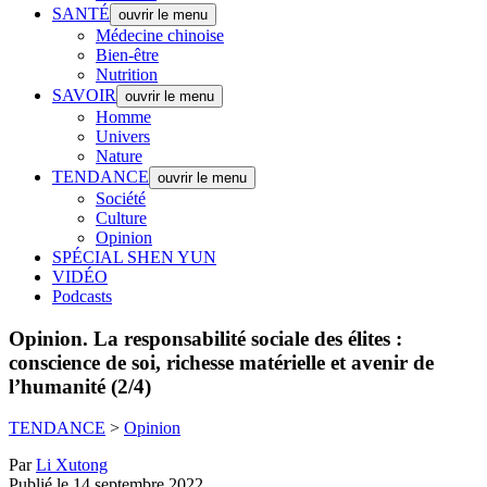
SANTÉ
ouvrir le menu
Médecine chinoise
Bien-être
Nutrition
SAVOIR
ouvrir le menu
Homme
Univers
Nature
TENDANCE
ouvrir le menu
Société
Culture
Opinion
SPÉCIAL SHEN YUN
VIDÉO
Podcasts
Opinion.
La responsabilité sociale des élites :
conscience de soi, richesse matérielle et avenir de
l’humanité (2/4)
TENDANCE
>
Opinion
Par
Li Xutong
Publié le 14 septembre 2022