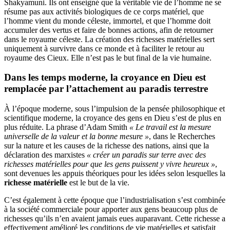
Shakyamuni. Ils ont enseigné que la véritable vie de l’homme ne se
résume pas aux activités biologiques de ce corps matériel, que
l’homme vient du monde céleste, immortel, et que l’homme doit
accumuler des vertus et faire de bonnes actions, afin de retourner
dans le royaume céleste. La création des richesses matérielles sert
uniquement à survivre dans ce monde et à faciliter le retour au
royaume des Cieux. Elle n’est pas le but final de la vie humaine.
Dans les temps moderne, la croyance en Dieu est
remplacée par l’attachement au paradis terrestre
À l’époque moderne, sous l’impulsion de la pensée philosophique et
scientifique moderne, la croyance des gens en Dieu s’est de plus en
plus réduite. La phrase d’Adam Smith
« Le travail est la mesure
universelle de la valeur et la bonne mesure »
, dans le Recherches
sur la nature et les causes de la richesse des nations, ainsi que la
déclaration des marxistes
« créer un paradis sur terre avec des
richesses matérielles pour que les gens puissent y vivre heureux »
,
sont devenues les appuis théoriques pour les idées selon lesquelles la
richesse matérielle
est le but de la vie.
C’est également à cette époque que l’industrialisation s’est combinée
à la société commerciale pour apporter aux gens beaucoup plus de
richesses qu’ils n’en avaient jamais eues auparavant. Cette richesse a
effectivement amélioré les conditions de vie matérielles et satisfait