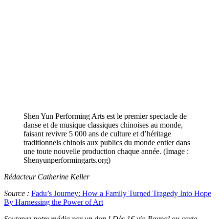
Shen Yun Performing Arts est le premier spectacle de
danse et de musique classiques chinoises au monde,
faisant revivre 5 000 ans de culture et d’héritage
traditionnels chinois aux publics du monde entier dans
une toute nouvelle production chaque année. (Image :
Shenyunperformingarts.org)
Rédacteur Catherine Keller
Source :
Fadu’s Journey: How a Family Turned Tragedy Into Hope
By Harnessing the Power of Art
Soutenez notre média par un don ! Dès 1€ via Paypal ou carte