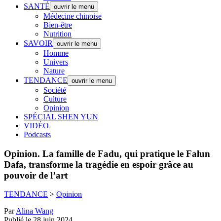
SANTÉ
ouvrir le menu
Médecine chinoise
Bien-être
Nutrition
SAVOIR
ouvrir le menu
Homme
Univers
Nature
TENDANCE
ouvrir le menu
Société
Culture
Opinion
SPÉCIAL SHEN YUN
VIDÉO
Podcasts
Opinion.
La famille de Fadu, qui pratique le Falun
Dafa, transforme la tragédie en espoir grâce au
pouvoir de l’art
TENDANCE
>
Opinion
Par
Alina Wang
Publié le 28 juin 2024