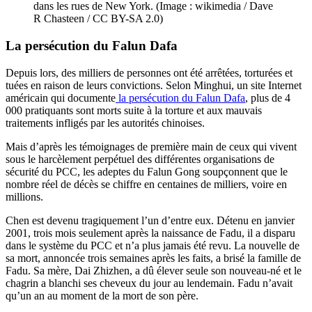
dans les rues de New York. (Image : wikimedia / Dave
R Chasteen / CC BY-SA 2.0)
La persécution du
Falun Dafa
Depuis lors, des milliers de personnes ont été arrêtées, torturées et
tuées en raison de leurs convictions. Selon Minghui, un site Internet
américain qui documente
la persécution du Falun Dafa
, plus de 4
000 pratiquants sont morts suite à la torture et aux mauvais
traitements infligés par les autorités chinoises.
Mais d’après les témoignages de première main de ceux qui vivent
sous le harcèlement perpétuel des différentes organisations de
sécurité du PCC, les adeptes du Falun Gong soupçonnent que le
nombre réel de décès se chiffre en centaines de milliers, voire en
millions.
Chen est devenu tragiquement l’un d’entre eux. Détenu en janvier
2001, trois mois seulement après la naissance de Fadu, il a disparu
dans le système du PCC et n’a plus jamais été revu. La nouvelle de
sa mort, annoncée trois semaines après les faits, a brisé la famille de
Fadu. Sa mère, Dai Zhizhen, a dû élever seule son nouveau-né et le
chagrin a blanchi ses cheveux du jour au lendemain. Fadu n’avait
qu’un an au moment de la mort de son père.