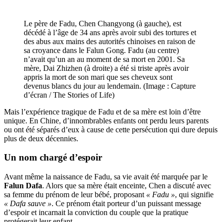
Le père de Fadu, Chen Changyong (à gauche), est
décédé à l’âge de 34 ans après avoir subi des tortures et
des abus aux mains des autorités chinoises en raison de
sa croyance dans le Falun Gong. Fadu (au centre)
n’avait qu’un an au moment de sa mort en 2001. Sa
mère, Dai Zhizhen (à droite) a été si triste après avoir
appris la mort de son mari que ses cheveux sont
devenus blancs du jour au lendemain. (Image : Capture
d’écran / The Stories of Life)
Mais l’expérience tragique de Fadu et de sa mère est loin d’être
unique. En Chine, d’innombrables enfants ont perdu leurs parents
ou ont été séparés d’eux à cause de cette persécution qui dure depuis
plus de deux décennies.
Un nom chargé d’espoir
Avant même la naissance de Fadu, sa vie avait été marquée par le
Falun Dafa
. Alors que sa mère était enceinte, Chen a discuté avec
sa femme du prénom de leur bébé, proposant
« Fadu »
, qui signifie
« Dafa sauve »
. Ce prénom était porteur d’un puissant message
d’espoir et incarnait la conviction du couple que la pratique
protégerait leur enfant.