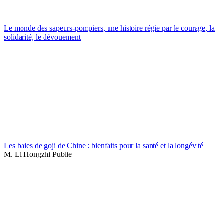
Le monde des sapeurs-pompiers, une histoire régie par le courage, la
solidarité, le dévouement
Les baies de goji de Chine : bienfaits pour la santé et la longévité
M. Li Hongzhi Publie