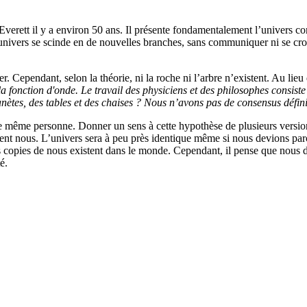
Everett il y a environ 50 ans. Il présente fondamentalement l’univers
vers se scinde en de nouvelles branches, sans communiquer ni se croiser.
. Cependant, selon la théorie, ni la roche ni l’arbre n’existent. Au lieu 
a fonction d'onde. Le travail des physiciens et des philosophes consis
anètes, des tables et des chaises ? Nous n’avons pas de consensus défini
 même personne. Donner un sens à cette hypothèse de plusieurs versions
ment nous. L’univers sera à peu près identique même si nous devions pa
nies copies de nous existent dans le monde. Cependant, il pense que nou
é.