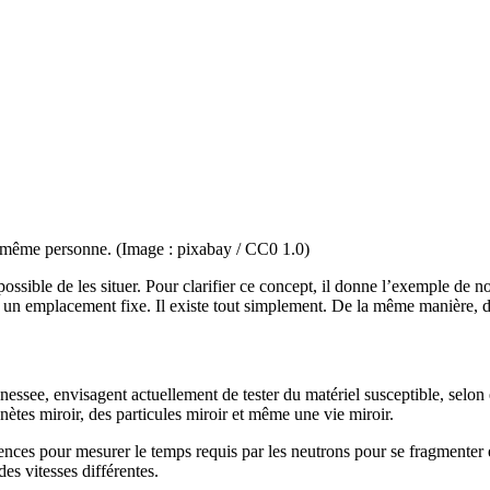
e même personne. (Image : pixabay / CC0 1.0)
ossible de les situer. Pour clarifier ce concept, il donne l’exemple de n
vec un emplacement fixe. Il existe tout simplement. De la même manièr
nnessee, envisagent actuellement de tester du matériel susceptible, sel
nètes miroir, des particules miroir et même une vie miroir.
ces pour mesurer le temps requis par les neutrons pour se fragmenter e
es vitesses différentes.