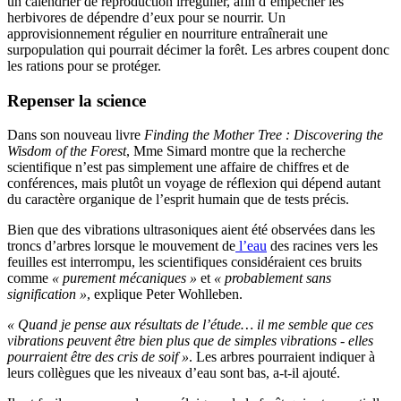
un calendrier de reproduction irrégulier, afin d’empêcher les
herbivores de dépendre d’eux pour se nourrir. Un
approvisionnement régulier en nourriture entraînerait une
surpopulation qui pourrait décimer la forêt. Les arbres coupent donc
les rations pour se protéger.
Repenser la science
Dans son nouveau livre
Finding the Mother Tree : Discovering the
Wisdom of the Forest
, Mme Simard montre que la recherche
scientifique n’est pas simplement une affaire de chiffres et de
conférences, mais plutôt un voyage de réflexion qui dépend autant
du caractère organique de l’esprit humain que de tests précis.
Bien que des vibrations ultrasoniques aient été observées dans les
troncs d’arbres lorsque le mouvement de
l’eau
des racines vers les
feuilles est interrompu, les scientifiques considéraient ces bruits
comme
« purement mécaniques »
et
« probablement sans
signification »
, explique Peter Wohlleben.
« Quand je pense aux résultats de l’étude… il me semble que ces
vibrations peuvent être bien plus que de simples vibrations - elles
pourraient être des cris de soif »
. Les arbres pourraient indiquer à
leurs collègues que les niveaux d’eau sont bas, a-t-il ajouté.