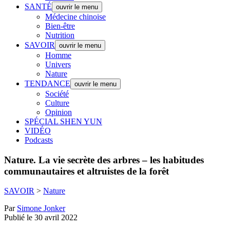
SANTÉ
ouvrir le menu
Médecine chinoise
Bien-être
Nutrition
SAVOIR
ouvrir le menu
Homme
Univers
Nature
TENDANCE
ouvrir le menu
Société
Culture
Opinion
SPÉCIAL SHEN YUN
VIDÉO
Podcasts
Nature.
La vie secrète des arbres – les habitudes
communautaires et altruistes de la forêt
SAVOIR
>
Nature
Par
Simone Jonker
Publié le 30 avril 2022