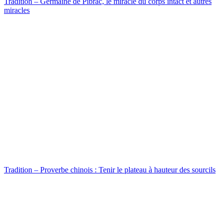
Tradition – Germaine de Pibrac, le miracle du corps intact et autres
miracles
Tradition – Proverbe chinois : Tenir le plateau à hauteur des sourcils