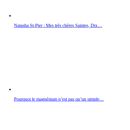
Natasha St-Pier : Mes très chères Saintes, Dix…
Pourquoi le magnésium n’est pas qu’un simple…