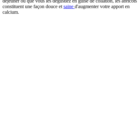
déjeuner ou que vous les dégustiez en guise de collation, les abricots
constituent une façon douce et
saine
d'augmenter votre apport en
calcium.