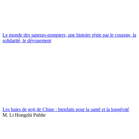
Le monde des sapeurs-pompiers, une histoire régie par le courage, la
solidarité, le dévouement
Les baies de goji de Chine : bienfaits pour la santé et la longévité
M. Li Hongzhi Publie