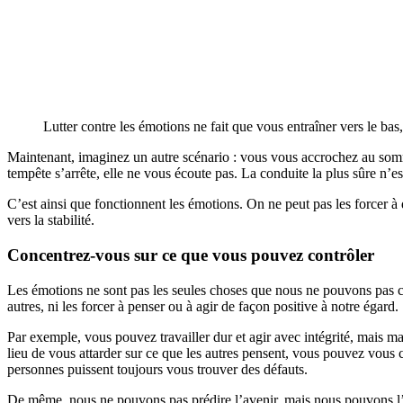
Lutter contre les émotions ne fait que vous entraîner vers le bas
Maintenant, imaginez un autre scénario : vous vous accrochez au somm
tempête s’arrête, elle ne vous écoute pas. La conduite la plus sûre n’e
C’est ainsi que fonctionnent les émotions. On ne peut pas les forcer à d
vers la stabilité.
Concentrez-vous sur ce que vous pouvez contrôler
Les émotions ne sont pas les seules choses que nous ne pouvons pas co
autres, ni les forcer à penser ou à agir de façon positive à notre égard.
Par exemple, vous pouvez travailler dur et agir avec intégrité, mais ma
lieu de vous attarder sur ce que les autres pensent, vous pouvez vous c
personnes puissent toujours vous trouver des défauts.
De même, nous ne pouvons pas prédire l’avenir, mais nous pouvons l’i