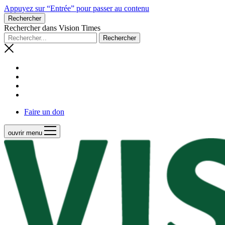
Appuyez sur “Entrée” pour passer au contenu
Rechercher
Rechercher dans Vision Times
Faire un don
ouvrir menu