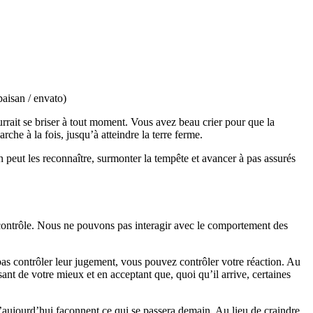
paisan / envato)
rait se briser à tout moment. Vous avez beau crier pour que la
che à la fois, jusqu’à atteindre la terre ferme.
on peut les reconnaître, surmonter la tempête et avancer à pas assurés
 contrôle. Nous ne pouvons pas interagir avec le comportement des
 pas contrôler leur jugement, vous pouvez contrôler votre réaction. Au
ant de votre mieux et en acceptant que, quoi qu’il arrive, certaines
aujourd’hui façonnent ce qui se passera demain. Au lieu de craindre