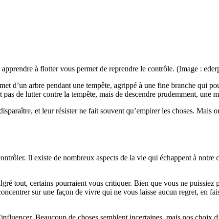
, apprendre à flotter vous permet de reprendre le contrôle. (Image : eder
et d’un arbre pendant une tempête, agrippé à une fine branche qui pour
st pas de lutter contre la tempête, mais de descendre prudemment, une mar
isparaître, et leur résister ne fait souvent qu’empirer les choses. Mais 
ntrôler. Il existe de nombreux aspects de la vie qui échappent à notre
lgré tout, certains pourraient vous critiquer. Bien que vous ne puissiez
oncentrer sur une façon de vivre qui ne vous laisse aucun regret, en fais
nfluencer. Beaucoup de choses semblent incertaines, mais nos choix d’