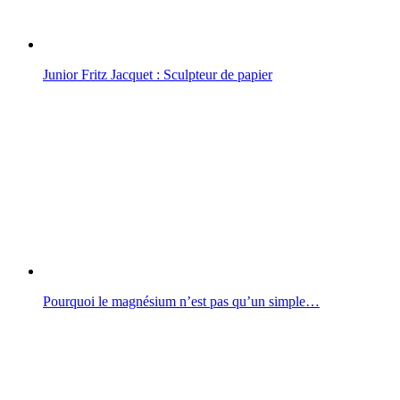
Junior Fritz Jacquet : Sculpteur de papier
Pourquoi le magnésium n’est pas qu’un simple…