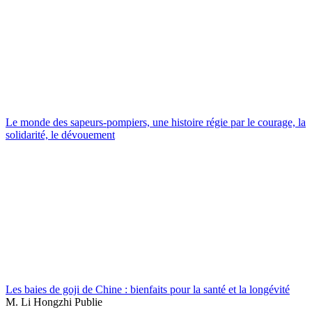
Le monde des sapeurs-pompiers, une histoire régie par le courage, la
solidarité, le dévouement
Les baies de goji de Chine : bienfaits pour la santé et la longévité
M. Li Hongzhi Publie