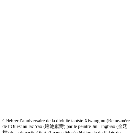
Célébrer l’anniversaire de la divinité taoïste Xiwangmu (Reine-mère
de l’Ouest au lac Yao (瑤池獻壽) par le peintre Jin Tingbiao (金廷
標) de la dynastie Qing. (Image : Musée Nationale du Palais de