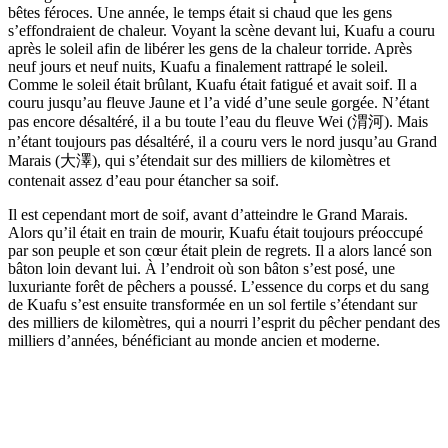
bêtes féroces. Une année, le temps était si chaud que les gens
s’effondraient de chaleur. Voyant la scène devant lui, Kuafu a couru
après le soleil afin de libérer les gens de la chaleur torride. Après
neuf jours et neuf nuits, Kuafu a finalement rattrapé le soleil.
Comme le soleil était brûlant, Kuafu était fatigué et avait soif. Il a
couru jusqu’au fleuve Jaune et l’a vidé d’une seule gorgée. N’étant
pas encore désaltéré, il a bu toute l’eau du fleuve Wei (渭河). Mais
n’étant toujours pas désaltéré, il a couru vers le nord jusqu’au Grand
Marais (大澤), qui s’étendait sur des milliers de kilomètres et
contenait assez d’eau pour étancher sa soif.
Il est cependant mort de soif, avant d’atteindre le Grand Marais.
Alors qu’il était en train de mourir, Kuafu était toujours préoccupé
par son peuple et son cœur était plein de regrets. Il a alors lancé son
bâton loin devant lui. À l’endroit où son bâton s’est posé, une
luxuriante forêt de pêchers a poussé. L’essence du corps et du sang
de Kuafu s’est ensuite transformée en un sol fertile s’étendant sur
des milliers de kilomètres, qui a nourri l’esprit du pêcher pendant des
milliers d’années, bénéficiant au monde ancien et moderne.