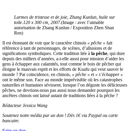
Larmes de tristesse et de joie, Zhang Kunlun, huile sur
toile.120 x 300 cm, 2007.
(Image : avec l’aimable
autorisation de Zhang Kunlun / Exposition Zhen Shan
Ren)
Il est étonnant de voir que le caractère chinois
« pêche »
fait
référence à tant de personnages, de scènes, d’allusions et de
significations symboliques. Cette tradition liée à
la pêche
, qui dure
depuis des milliers d’années, a-t-elle aussi pour mission d’aider les
gens à échapper aux calamités, tout comme le bois de pêcher qui
éloigne le mauvais esprit et les efforts de Kuafu qui veut sauver le
monde ? Par coïncidence, en chinois,
« pêche »
et
« s’échapper »
ont le même son. Face au monde imprévisible où les catastrophes
naturelles et humaines sévissent, lorsque l’on déguste les délicieuses
pêches, ne devrions-nous pas aussi nous demander pourquoi les
ancêtres chinois ont laissé autant de traditions liées à la pêche ?
Rédacteur
Jessica Wang
Soutenez notre média par un don ! Dès 1€ via Paypal ou carte
bancaire.
Faire un don