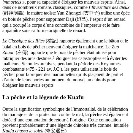
immortels »,
pour sa capacité à éloigner les mauvais esprits. Ainsi,
dans de nombreux romans classiques, comme
l’Investiture des dieux
(封神演義), le maître taoïste Yun Zhongzi (雲中子) utilise une épée
en bois de pêcher pour supprimer Daji (妲己), l’esprit d’un renard
qui a occupé le corps d’une concubine de l’empereur et le faire
apparaître sous sa forme originelle de renard.
Le Classique des Rites
(禮記) rapporte également que le bâton et le
balai en bois de pêcher peuvent éloigner la malchance. Le
Zuo
Zhuan
(左傳) rapporte que le bois de pêcher était utilisé pour
fabriquer des arcs destinés à éloigner les catastrophes et à éviter les
malheurs. Selon les archives, pendant la période des Royaumes
combattants (475 - 221 av. J.C.), les gens utilisaient le bois de
pêcher pour fabriquer des marionnettes qu’ils plaçaient de part et
d’autre de leurs portes au moment du nouvel an chinois pour
éloigner les mauvais esprits.
La pêche
et la légende de Kuafu
Outre la signification symbolique de l’immortalité, de la célébration
du mariage et de la protection contre le mal, l
a pêche
est également
dotée d’une connotation de retour à l’origine. Cette connotation
provient probablement d’une légende chinoise très connue, intitulée
Kuafu chassa le soleil
(夸父逐日).