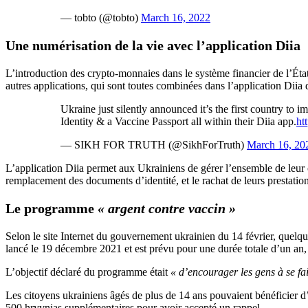
— tobto (@tobto)
March 16, 2022
Une numérisation de la vie avec l’application Diia
L’introduction des crypto-monnaies dans le système financier de l’État 
autres applications, qui sont toutes combinées dans l’application Diia 
Ukraine just silently announced it’s the first country t
Identity & a Vaccine Passport all within their Diia app.
ht
— SIKH FOR TRUTH (@SikhForTruth)
March 16, 20
L’application Diia permet aux Ukrainiens de gérer l’ensemble de leur
remplacement des documents d’identité, et le rachat de leurs prestation
Le programme
« argent contre vaccin »
Selon le site Internet du gouvernement ukrainien du 14 février, quelqu
lancé le 19 décembre 2021 et est prévu pour une durée totale d’un an
L’objectif déclaré du programme était
« d’encourager les gens à se fa
Les citoyens ukrainiens âgés de plus de 14 ans pouvaient bénéficier d’
500 hryvnias supplémentaires pour avoir accepté un rappel.