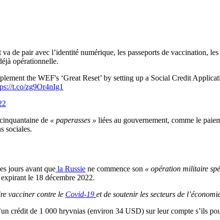
va de pair avec l’identité numérique, les passeports de vaccination, les
déjà opérationnelle.
o implement the WEF's ‘Great Reset’ by setting up a Social Credit Appli
tps://t.co/zg9Or4nIg1
22
 cinquantaine de
« paperasses »
liées au gouvernement, comme le paiem
s sociales.
es jours avant que
la Russie
ne commence son
« opération militaire spé
, expirant le 18 décembre 2022.
ire vacciner contre le
Covid-19
et de soutenir les secteurs de l’économie
un crédit de 1 000 hryvnias (environ 34 USD) sur leur compte s’ils pouv