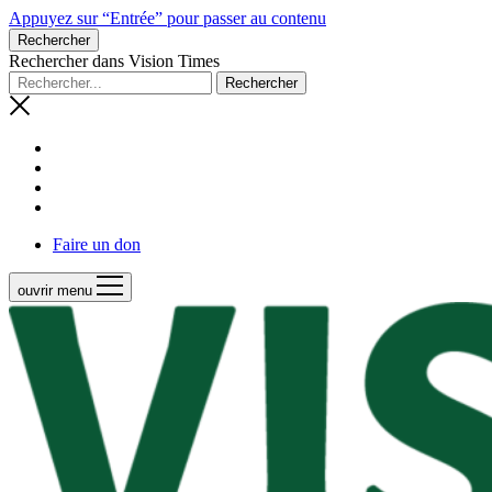
Appuyez sur “Entrée” pour passer au contenu
Rechercher
Rechercher dans Vision Times
Faire un don
ouvrir menu