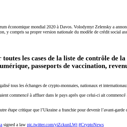
Forum économique mondial 2020 à Davos. Volodymyr Zelensky a annoncé 
ation, y compris sa propre version nationale du modèle de crédit social 
outes les cases de la liste de contrôle de la
mérique, passeports de vaccination, revenu
galisé tous les échanges de crypto-monnaies, nationaux et internationau
ns aient commencé à affluer dans le pays après que celui-ci ait commenc
autre étape critique que l’Ukraine a franchie pour devenir l’avant-gard
a
signed a law
pic.twitter.com/yiZckunLWt
#CryptoNews