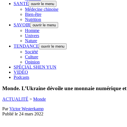
SANTÉ
ouvrir le menu
Médecine chinoise
Bien-être
Nutrition
SAVOIR
ouvrir le menu
Homme
Univers
Nature
TENDANCE
ouvrir le menu
Société
Culture
Opinion
SPÉCIAL SHEN YUN
VIDÉO
Podcasts
Monde.
L’Ukraine dévoile une monnaie numérique et u
ACTUALITÉ
>
Monde
Par
Victor Westerkamp
Publié le 24 mars 2022