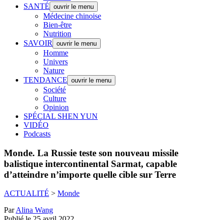
SANTÉ
ouvrir le menu
Médecine chinoise
Bien-être
Nutrition
SAVOIR
ouvrir le menu
Homme
Univers
Nature
TENDANCE
ouvrir le menu
Société
Culture
Opinion
SPÉCIAL SHEN YUN
VIDÉO
Podcasts
Monde.
La Russie teste son nouveau missile
balistique intercontinental Sarmat, capable
d’atteindre n’importe quelle cible sur Terre
ACTUALITÉ
>
Monde
Par
Alina Wang
Publié le 25 avril 2022