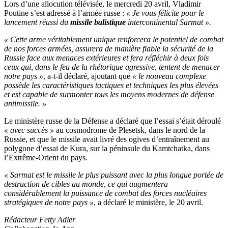
Lors d’une allocution télévisée, le mercredi 20 avril, Vladimir
Poutine s’est adressé à l’armée russe :
« Je vous félicite pour le
lancement réussi du
missile balistique
intercontinental Sarmat ».
« Cette arme véritablement unique renforcera le potentiel de combat
de nos forces armées, assurera de manière fiable la sécurité de la
Russie face aux menaces extérieures et fera réfléchir à deux fois
ceux qui, dans le feu de la rhétorique agressive, tentent de menacer
notre pays »
, a-t-il déclaré, ajoutant que
« le nouveau complexe
possède les caractéristiques tactiques et techniques les plus élevées
et est capable de surmonter tous les moyens modernes de défense
antimissile. »
Le ministère russe de la Défense a déclaré que l’essai s’était déroulé
« avec succès »
au cosmodrome de Plesetsk, dans le nord de la
Russie, et que le missile avait livré des ogives d’entraînement au
polygone d’essai de Kura, sur la péninsule du Kamtchatka, dans
l’Extrême-Orient du pays.
« Sarmat est le missile le plus puissant avec la plus longue portée de
destruction de cibles au monde, ce
qui augmentera
considérablement la puissance de combat des forces nucléaires
stratégiques de notre pays »
, a déclaré le ministère, le 20 avril.
Rédacteur Fetty Adler