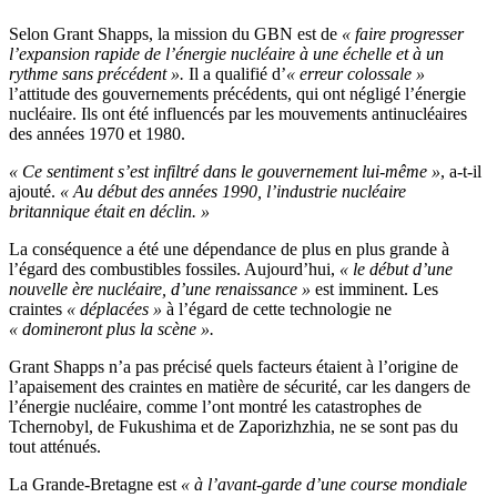
Selon Grant Shapps, la mission du GBN est de
« faire progresser
l’expansion rapide de l’énergie nucléaire à une échelle et à un
rythme sans précédent ».
Il a qualifié d’
« erreur colossale »
l’attitude des gouvernements précédents, qui ont négligé l’énergie
nucléaire. Ils ont été influencés par les mouvements antinucléaires
des années 1970 et 1980.
« Ce sentiment s’est infiltré dans le gouvernement lui-même »
, a-t-il
ajouté.
« Au début des années 1990, l’industrie nucléaire
britannique était en déclin. »
La conséquence a été une dépendance de plus en plus grande à
l’égard des combustibles fossiles. Aujourd’hui,
« le début d’une
nouvelle ère nucléaire, d’une renaissance »
est imminent. Les
craintes
« déplacées »
à l’égard de cette technologie ne
« domineront plus la scène ».
Grant Shapps n’a pas précisé quels facteurs étaient à l’origine de
l’apaisement des craintes en matière de sécurité, car les dangers de
l’énergie nucléaire, comme l’ont montré les catastrophes de
Tchernobyl, de Fukushima et de Zaporizhzhia, ne se sont pas du
tout atténués.
La Grande-Bretagne est
« à l’avant-garde d’une course mondiale