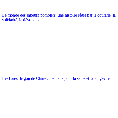
Le monde des sapeurs-pompiers, une histoire régie par le courage, la
solidarité, le dévouement
Les baies de goji de Chine : bienfaits pour la santé et la longévité