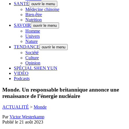
SANTÉ
ouvrir le menu
Médecine chinoise
Bien-être
Nutrition
SAVOIR
ouvrir le menu
Homme
Univers
Nature
TENDANCE
ouvrir le menu
Société
Culture
Opinion
SPÉCIAL SHEN YUN
VIDÉO
Podcasts
Monde.
Un responsable britannique annonce une
renaissance de l’énergie nucléaire
ACTUALITÉ
>
Monde
Par
Victor Westerkamp
Publié le 21 août 2023