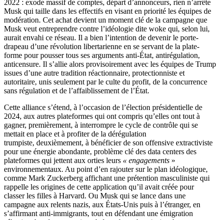
2022 : exode massif de comptes, départ d’annonceurs, rien n’arrête
Musk qui taille dans les effectifs en visant en priorité les équipes de
modération. Cet achat devient un moment clé de la campagne que
Musk veut entreprendre contre l’idéologie dite woke qui, selon lui,
aurait envahi ce réseau. Il a bien l’intention de devenir le porte-
drapeau d’une révolution libertarienne en se servant de la plate-
forme pour pousser tous ses arguments anti-État, antirégulation,
anticensure. Il s’allie alors provisoirement avec les équipes de Trump
issues d’une autre tradition réactionnaire, protectionniste et
autoritaire, unis seulement par le culte du profit, de la concurrence
sans régulation et de l’affaiblissement de l’État.
Cette alliance s’étend, à l’occasion de l’élection présidentielle de
2024, aux autres plateformes qui ont compris qu’elles ont tout à
gagner, premièrement, à interrompre le cycle de contrôle qui se
mettait en place et à profiter de la dérégulation
trumpiste, deuxièmement, à bénéficier de son offensive extractiviste
pour une énergie abondante, problème clé des data centers des
plateformes qui jettent aux orties leurs
« engagements
»
environnementaux. Au point d’en rajouter sur le plan idéologique,
comme Mark Zuckerberg affichant une prétention masculiniste qui
rappelle les origines de cette application qu’il avait créée pour
classer les filles à Harvard. Ou Musk qui se lance dans une
campagne aux relents nazis, aux États-Unis puis à l’étranger, en
s’affirmant anti-immigrants, tout en défendant une émigration