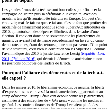
point de départ
Les grandes firmes de la tech se sont bousculées pour financer la
campagne de Trump puis sa cérémonie d’investiture, avec des
montants tels qu’ils auraient été interdits en Europe. On peut s’en
émouvoir, mais le fait est que ce faisant, elles ne font que profiter des
modalités de financement politique (dites SuperPAC) introduites en
2010, qui autorisent des dépenses illimitées dans le cadre d’une
élection. Il convient donc de se souvenir que les
plateformes
du
numérique avaient fait de même précédemment en faveur du camp
démocrate, en espérant des retours qui ne sont pas venus. D’un point
de vue structurel, c’est bien la corruption via les SuperPAC, comme
l’avait indiqué dès 2010 le juriste Lawrence Lessig
(
Republic, Lost
,
e
2011, 2
édition 2016)
, qui détruit la démocratie américaine et non
les positions politiques des leaders de la tech.
Pourquoi l’alliance des démocrates et de la tech a-t-
elle capoté ?
Dans les années 2010, le libéralisme économique assumé, la liberté
d’expression sans entraves à la mode américaine, appartenaient au
camp démocrate. Trump I était vent debout contre les
plateformes
,
assimilées à des entreprises de «
fake news
» comme les médias en
général. Les soutiens financiers de Trump I venaient plutôt des