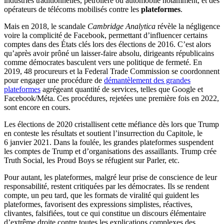
industries traditionnelles, pétrolière ou automobile notamment, et des
opérateurs de télécoms mobilisés contre les
plateformes
.
Mais en 2018, le scandale
Cambridge Analytica
révèle la négligence
voire la complicité de Facebook, permettant d’influencer certains
comptes dans des États clés lors des élections de 2016. C’est alors
qu’après avoir prôné un laisser-faire absolu, dirigeants républicains
comme démocrates basculent vers une politique de fermeté. En
2019, 48 procureurs et la Federal Trade Commission se coordonnent
pour engager une procédure de
démantèlement des grandes
plateformes
agrégeant quantité de services, telles que Google et
Facebook/Méta. Ces procédures, rejetées une première fois en 2022,
sont encore en cours.
Les élections de 2020 cristallisent cette méfiance dès lors que Trump
en conteste les résultats et soutient l’insurrection du Capitole, le
6 janvier 2021. Dans la foulée, les grandes plateformes suspendent
les comptes de Trump et d’organisations des assaillants. Trump crée
Truth Social, les Proud Boys se réfugient sur Parler, etc.
Pour autant, les plateformes, malgré leur prise de conscience de leur
responsabilité, restent critiquées par les démocrates. Ils se rendent
compte, un peu tard, que les formats de viralité qui guident les
plateformes, favorisent des expressions simplistes, réactives,
clivantes, falsifiées, tout ce qui constitue un discours élémentaire
d’extrême droite contre toutes les explications complexes des