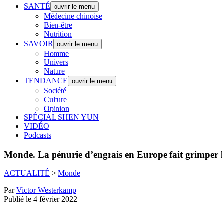
SANTÉ
ouvrir le menu
Médecine chinoise
Bien-être
Nutrition
SAVOIR
ouvrir le menu
Homme
Univers
Nature
TENDANCE
ouvrir le menu
Société
Culture
Opinion
SPÉCIAL SHEN YUN
VIDÉO
Podcasts
Monde.
La pénurie d’engrais en Europe fait grimper l
ACTUALITÉ
>
Monde
Par
Victor Westerkamp
Publié le 4 février 2022