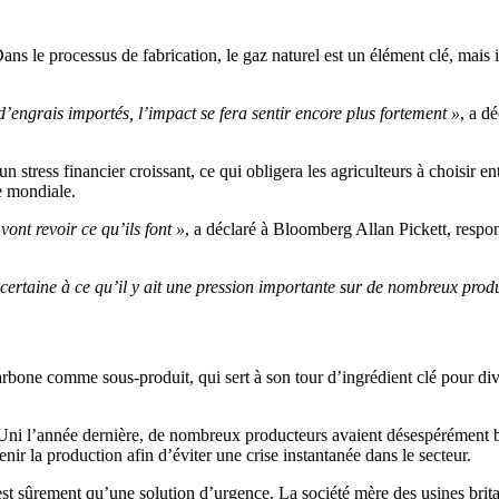
 Dans le processus de fabrication, le gaz naturel est un élément clé, mai
engrais importés, l’impact se fera sentir encore plus fortement »
, a d
n stress financier croissant, ce qui obligera les agriculteurs à choisir en
e mondiale.
ont revoir ce qu’ils font »
, a déclaré à Bloomberg Allan Pickett, resp
n certaine à ce qu’il y ait une pression importante sur de nombreux prod
rbone comme sous-produit, qui sert à son tour d’ingrédient clé pour dive
Uni l’année dernière, de nombreux producteurs avaient désespérément 
r la production afin d’éviter une crise instantanée dans le secteur.
est sûrement qu’une solution d’urgence. La société mère des usines bri