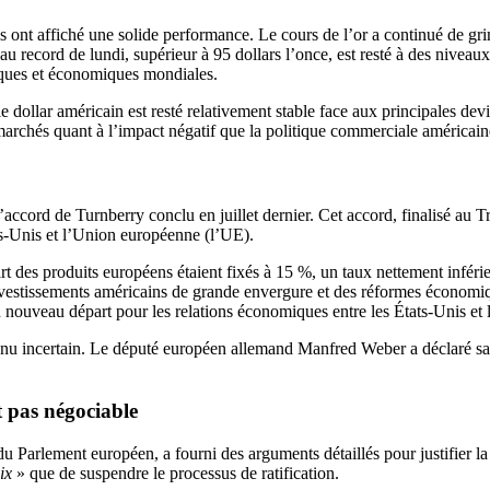
es ont affiché une solide performance. Le cours de l’or a continué de gr
 au record de lundi, supérieur à 95 dollars l’once, est resté à des niveau
tiques et économiques mondiales.
dollar américain est resté relativement stable face aux principales devis
marchés quant à l’impact négatif que la politique commerciale américain
 sur l’accord de Turnberry conclu en juillet dernier. Cet accord, finalisé
ts-Unis et l’Union européenne (l’UE).
art des produits européens étaient fixés à 15 %, un taux nettement inf
investissements américains de grande envergure et des réformes économi
nouveau départ pour les relations économiques entre les États-Unis et 
venu incertain. Le député européen allemand Manfred Weber a déclaré s
t pas négociable
Parlement européen, a fourni des arguments détaillés pour justifier la 
ix
» que de suspendre le processus de ratification.