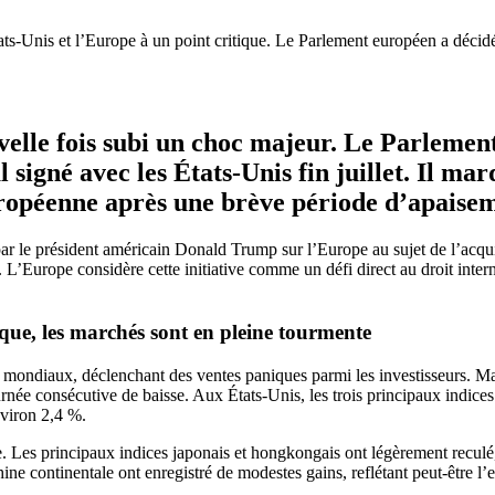
tats-Unis et l’Europe à un point critique. Le Parlement européen a déci
lle fois subi un choc majeur. Le Parlement
 signé avec les États-Unis fin juillet. Il ma
européenne après une brève période d’apaise
s par le président américain Donald Trump sur l’Europe au sujet de l’a
s. L’Europe considère cette initiative comme un défi direct au droit inte
ique, les marchés sont en pleine tourmente
mondiaux, déclenchant des ventes paniques parmi les investisseurs. Mar
rnée consécutive de baisse. Aux États-Unis, les trois principaux indice
viron 2,4 %.
. Les principaux indices japonais et hongkongais ont légèrement reculé,
continentale ont enregistré de modestes gains, reflétant peut-être l’es