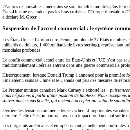
D’autres responsables américains se sont toutefois montrés plus ferm
États-Unis ne resteraient pas les bras croisés si l’Europe ripostait. «
D’
a déclaré M. Greer.
Suspension de l’accord commercial : le système comm
Les États-Unis et l’Union européenne, un bloc de 27 États membres, so
milliards de dollars, 1 400 milliards de livres sterling), représentan
mondiales profondes.
Le conflit commercial actuel entre les États-Unis et l’UE n’est pas se
traditionnellement libérales entrent dans une guerre commerciale prolon
Historiquement, lorsque Donald Trump a annoncé pour la première fois
Finalement, seuls la Chine et le Canada ont pris des mesures de rétors
Le Premier ministre canadien Mark Carney a exhorté les «
puissance
nous négocions à partir d’une position de faiblesse. Nous acceptons le
souveraineté superficielle, qui revient à accepter un statut de subordi
Derrière les tensions commerciales se cachent d’importantes variables
dernière. Cette décision pourrait avoir un impact fondamental sur le d
Les dirigeants américains et européens sont actuellement confrontés à