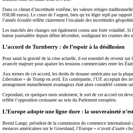
Dans ce climat d’incertitude extrême, les valeurs refuges traditionnell
058,88 euros). Le cours de l’argent, bien qu’en léger repli par rapport
l’année écoulée reflète clairement l’escalade des incertitudes géopoli
Les marchés des changes ont également connu une forte volatilité. Si le 
baisse journalière depuis début décembre, soulignant les craintes des 
L’accord de Turnberry : de l’espoir à la désillusion
Pour saisir la gravité de la crise actuelle, il est essentiel de revenir
avancée majeure pour apaiser les tensions commerciales entre les Éta
Aux termes de cet accord, les droits de douane américains sur la plup
Liberation
» de Trump en avril. En contrepartie, l’UE acceptait des 
arrangement mutuellement avantageux était alors considéré comme un 
Cependant, en quelques mois seulement, le sort de cet accord est de
reflète l’opposition croissante au sein du Parlement européen.
L’Europe adopte une ligne dure : la souveraineté n’es
Bernd Lange, président de la commission du commerce international du 
menaces américaines sur le Groenland, l’Europe «
n’avait d’autre cho