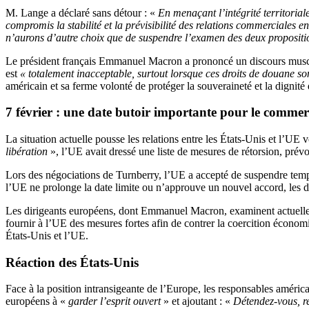
M. Lange a déclaré sans détour : «
En menaçant l’intégrité territorial
compromis la stabilité et la prévisibilité des relations commerciales e
n’aurons d’autre choix que de suspendre l’examen des deux proposition
Le président français Emmanuel Macron a prononcé un discours mus
est
« totalement inacceptable, surtout lorsque ces droits de douane so
américain et sa ferme volonté de protéger la souveraineté et la dignité
7 février : une date butoir importante pour le commer
La situation actuelle pousse les relations entre les États-Unis et l’U
libération
», l’UE avait dressé une liste de mesures de rétorsion, prévo
Lors des négociations de Turnberry, l’UE a accepté de suspendre tempo
l’UE ne prolonge la date limite ou n’approuve un nouvel accord, les d
Les dirigeants européens, dont Emmanuel Macron, examinent actuellemen
fournir à l’UE des mesures fortes afin de contrer la coercition économi
États-Unis et l’UE.
Réaction des États-Unis
Face à la position intransigeante de l’Europe, les responsables américai
européens à «
garder l’esprit ouvert
» et ajoutant : «
Détendez-vous, re