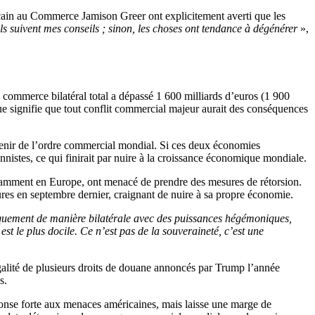
cain au Commerce Jamison Greer ont explicitement averti que les
ls suivent mes conseils ; sinon, les choses ont tendance à dégénérer
»,
commerce bilatéral total a dépassé 1 600 milliards d’euros (1 900
que signifie que tout conflit commercial majeur aurait des conséquences
’avenir de l’ordre commercial mondial. Si ces deux économies
nnistes, ce qui finirait par nuire à la croissance économique mondiale.
notamment en Europe, ont menacé de prendre des mesures de rétorsion.
ures en septembre dernier, craignant de nuire à sa propre économie.
uement de manière bilatérale avec des puissances hégémoniques,
t le plus docile. Ce n’est pas de la souveraineté, c’est une
galité de plusieurs droits de douane annoncés par Trump l’année
s.
ponse forte aux menaces américaines, mais laisse une marge de