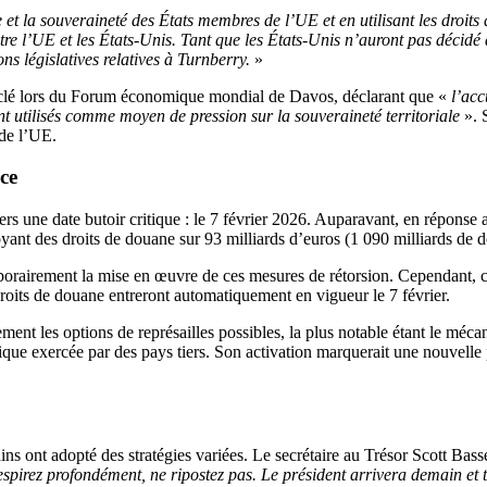
e et la souveraineté des États membres de l’UE et en utilisant les droit
ntre l’UE et les États-Unis. Tant que les États-Unis n’auront pas décidé
s législatives relatives à Turnberry.
»
clé lors du Forum économique mondial de Davos, déclarant que «
l’ac
nt utilisés comme moyen de pression sur la souveraineté territoriale
». S
 de l’UE.
ce
E vers une date butoir critique : le 7 février 2026. Auparavant, en répo
yant des droits de douane sur 93 milliards d’euros (1 090 milliards de do
rairement la mise en œuvre de ces mesures de rétorsion. Cependant, ce d
roits de douane entreront automatiquement en vigueur le 7 février.
t les options de représailles possibles, la plus notable étant le mécan
que exercée par des pays tiers. Son activation marquerait une nouvelle p
ns ont adopté des stratégies variées. Le secrétaire au Trésor Scott Basse
spirez profondément, ne ripostez pas. Le président arrivera demain et