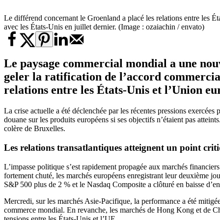
Le différend concernant le Groenland a placé les relations entre les É
avec les États-Unis en juillet dernier. (Image : ozaiachin / envato)
Le paysage commercial mondial a une nouve
geler la ratification de l’accord commercial
relations entre les États-Unis et l’Union 
La crise actuelle a été déclenchée par les récentes pressions exercée
douane sur les produits européens si ses objectifs n’étaient pas atteint
colère de Bruxelles.
Les relations transatlantiques atteignent un point crit
L’impasse politique s’est rapidement propagée aux marchés financiers 
fortement chuté, les marchés européens enregistrant leur deuxième jou
S&P 500 plus de 2 % et le Nasdaq Composite a clôturé en baisse d’en
Mercredi, sur les marchés Asie-Pacifique, la performance a été mitigée
commerce mondial. En revanche, les marchés de Hong Kong et de Chine 
tensions entre les États-Unis et l’UE.