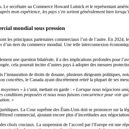
es. Le secrétaire au Commerce Howard Lutnick et le représentant améri
après mon expérience, les pays s’en sortent généralement bien lorsqu’i
ercial mondial sous pression
nt les principaux partenaires commerciaux l’un de l’autre. En 2024, le 
t près d’un tiers du commerce mondial. Une telle interconnexion économi
ulement une question bilatérale, il a des implications profondes pour l
gée, cela pourrait inciter d’autres pays à adopter des mesures protectio
 l’instauration de droits de douane, plusieurs dirigeants politiques, 
ion concrètes, le Canada ayant discrètement retiré la plupart de ses mes
s moyennes
» à s’unir, mettant en garde : «
Lorsque nous négocions uniq
s conditions proposées et nous nous faisons concurrence pour voir qui es
nation
. »
 juridiques. La Cour suprême des États-Unis doit se prononcer sur la lé
ifférend commercial, ajoutant encore plus d’incertitudes aux négociation
 des choix cruciaux. La suspension de l’accord par l’Europe est une ré