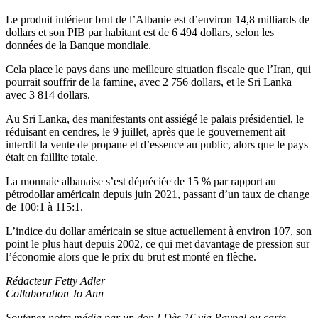
Le produit intérieur brut de l’Albanie est d’environ 14,8 milliards de
dollars et son PIB par habitant est de 6 494 dollars, selon les
données de la Banque mondiale.
Cela place le pays dans une meilleure situation fiscale que l’Iran, qui
pourrait souffrir de la famine, avec 2 756 dollars, et le Sri Lanka
avec 3 814 dollars.
Au Sri Lanka, des manifestants ont assiégé le palais présidentiel, le
réduisant en cendres, le 9 juillet, après que le gouvernement ait
interdit la vente de propane et d’essence au public, alors que le pays
était en faillite totale.
La monnaie albanaise s’est dépréciée de 15 % par rapport au
pétrodollar américain depuis juin 2021, passant d’un taux de change
de 100:1 à 115:1.
L’indice du dollar américain se situe actuellement à environ 107, son
point le plus haut depuis 2002, ce qui met davantage de pression sur
l’économie alors que le prix du brut est monté en flèche.
Rédacteur Fetty Adler
Collaboration Jo Ann
Soutenez notre média par un don ! Dès 1€ via Paypal ou carte