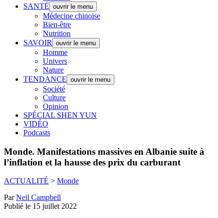
SANTÉ
ouvrir le menu
Médecine chinoise
Bien-être
Nutrition
SAVOIR
ouvrir le menu
Homme
Univers
Nature
TENDANCE
ouvrir le menu
Société
Culture
Opinion
SPÉCIAL SHEN YUN
VIDÉO
Podcasts
Monde.
Manifestations massives en Albanie suite à
l’inflation et la hausse des prix du carburant
ACTUALITÉ
>
Monde
Par
Neil Campbell
Publié le 15 juillet 2022