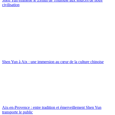
Shen Yun emmène le Zénith de Toulouse aux sources de notre
civilisation
Shen Yun à Aix : une immersion au cœur de la culture chinoise
Aix-en-Provence : entre tradition et émerveillement Shen Yun
transporte le public