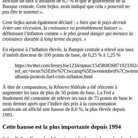
affichait un taux d’inflation de 6,7 % et que le gouverneur de la
Banque centrale, Gent Sejko, avait indiqué que cela
« pourrait ne
pas être le sommet ».
Gent Sejko aurait également déclaré :
« bien que le pays devrait
éviter une récession, la croissance va probablement baisser »
,
définissant l’inflation comme
« le plus grand danger qui menace la
croissance durable à long terme du pays. »
En réponse à l’inflation élevée, la Banque centrale a relevé son taux
d’intérêt directeur de 100 points de base, de 0,25 % à 1,25 %
https://twitter.com/JerseyJoe1234/status/154580836871923302
ref_src=twsrc%5Etfw%7Ctwcamp%5Etweetembed%7Ctwte
albania-protests-fuel-costs-inflation.html
À titre de comparaison, la Réserve fédérale a été réticente à
augmenter les taux de plus de 50 points de base. La Fed a
finalement été contrainte de relever ses taux de 75 points de base le
mois dernier après que l’indice des prix à la consommation
américain ait affiché une hausse de 8,6 %, la plus élevée depuis
1981.
Cette hausse est la plus importante depuis 1994