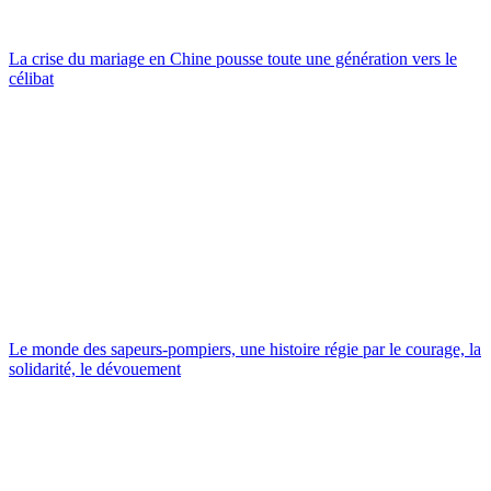
La crise du mariage en Chine pousse toute une génération vers le
célibat
Le monde des sapeurs-pompiers, une histoire régie par le courage, la
solidarité, le dévouement