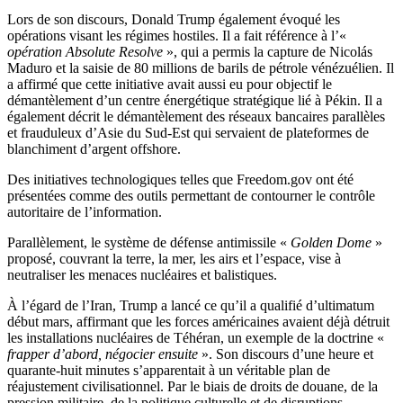
Lors de son discours, Donald Trump également évoqué les
opérations visant les régimes hostiles. Il a fait référence à l’«
opération Absolute Resolve
», qui a permis la capture de Nicolás
Maduro et la saisie de 80 millions de barils de pétrole vénézuélien. Il
a affirmé que cette initiative avait aussi eu pour objectif le
démantèlement d’un centre énergétique stratégique lié à Pékin. Il a
également décrit le démantèlement des réseaux bancaires parallèles
et frauduleux d’Asie du Sud-Est qui servaient de plateformes de
blanchiment d’argent offshore.
Des initiatives technologiques telles que Freedom.gov ont été
présentées comme des outils permettant de contourner le contrôle
autoritaire de l’information.
Parallèlement, le système de défense antimissile «
Golden Dome
»
proposé, couvrant la terre, la mer, les airs et l’espace, vise à
neutraliser les menaces nucléaires et balistiques.
À l’égard de l’Iran, Trump a lancé ce qu’il a qualifié d’ultimatum
début mars, affirmant que les forces américaines avaient déjà détruit
les installations nucléaires de Téhéran, un exemple de la doctrine «
frapper d’abord, négocier ensuite
». Son discours d’une heure et
quarante-huit minutes s’apparentait à un véritable plan de
réajustement civilisationnel. Par le biais de droits de douane, de la
pression militaire, de la politique culturelle et de disruptions