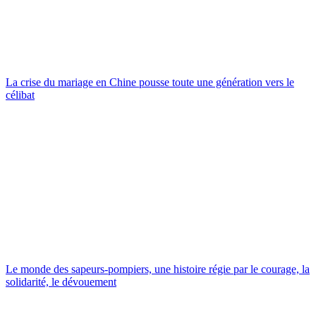
La crise du mariage en Chine pousse toute une génération vers le
célibat
Le monde des sapeurs-pompiers, une histoire régie par le courage, la
solidarité, le dévouement