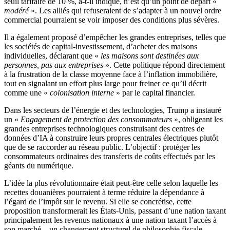
seuil tarifaire de 10 %, a-t-il indiqué, n’est qu’un point de départ «
modéré
». Les alliés qui refuseraient de s’adapter à un nouvel ordre
commercial pourraient se voir imposer des conditions plus sévères.
Il a également proposé d’empêcher les grandes entreprises, telles que
les sociétés de capital-investissement, d’acheter des maisons
individuelles, déclarant que «
les maisons sont destinées aux
personnes, pas aux entreprises
». Cette politique répond directement
à la frustration de la classe moyenne face à l’inflation immobilière,
tout en signalant un effort plus large pour freiner ce qu’il décrit
comme une «
colonisation interne
» par le capital financier.
Dans les secteurs de l’énergie et des technologies, Trump a instauré
un «
Engagement de protection des consommateurs
», obligeant les
grandes entreprises technologiques construisant des centres de
données d’IA à construire leurs propres centrales électriques plutôt
que de se raccorder au réseau public. L’objectif : protéger les
consommateurs ordinaires des transferts de coûts effectués par les
géants du numérique.
L’idée la plus révolutionnaire était peut-être celle selon laquelle les
recettes douanières pourraient à terme réduire la dépendance à
l’égard de l’impôt sur le revenu. Si elle se concrétise, cette
proposition transformerait les États-Unis, passant d’une nation taxant
principalement les revenus nationaux à une nation taxant l’accès à
son marché – un changement structurel de philosophie fiscale.