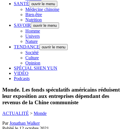
SANTÉ
ouvrir le menu
Médecine chinoise
Bien-être
Nutrition
SAVOIR
ouvrir le menu
Homme
Univers
Nature
TENDANCE
ouvrir le menu
Société
Culture
Opinion
SPÉCIAL SHEN YUN
VIDÉO
Podcasts
Monde.
Les fonds spéculatifs américains réduisent
leur exposition aux entreprises dépendant des
revenus de la Chine communiste
ACTUALITÉ
>
Monde
Par
Jonathan Walker
Publié le 12 octobre 2021