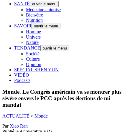
SANTÉ
ouvrir le menu
Médecine chinoise
Bien-être
Nutrition
SAVOIR
ouvrir le menu
Homme
Univers
Nature
TENDANCE
ouvrir le menu
Société
Culture
Opinion
SPÉCIAL SHEN YUN
VIDÉO
Podcasts
Monde.
Le Congrès américain va se montrer plus
sévère envers le PCC après les élections de mi-
mandat
ACTUALITÉ
>
Monde
Par
Xiao Ran
Publié le 9 novembre 2022