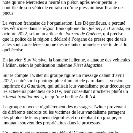
note qu’une Mercedes a heurté un piéton après avoir perdu le
contrôle de son véhicule en raison d’une pression insuffisante des
pneus.
La version française de l’organisation, Les Dégonfleurs, a percuté
des véhicules dans la région francophone du Québec, au Canada, en
octobre 2022, selon un article du
Journal de Québec
, qui précise
que la police de la région a déclaré à l’organe de presse que de tels
actes sont considérés comme des méfaits criminels en vertu de la loi
québécoise.
En janvier, Suv Versive, la branche italienne, a attaqué des véhicules
à Milan, selon la publication italienne
Fleet Magazine.
Sur le compte Twitter du groupe figure un message datant d’avril
2022, centré sur la photographie d’un article paru dans la version
imprimée du
Guardian,
qui utilisait leur vandalisme pour décourager
les acheteurs potentiels de SUV, leur conseillant d’acheter plutôt un
« break traditionnel »,
tel qu’une berline Audi A4.
Le groupe retweete régulièrement des messages Twitter provenant
de différents endroits où les victimes de leur vandalisme partagent
des photos de leurs pneus dégonflés et du dépliant du groupe, se
moquant souvent des propriétaires dans le processus.
Un autre tweet concerne une vidéo d’Allemagne postée par le