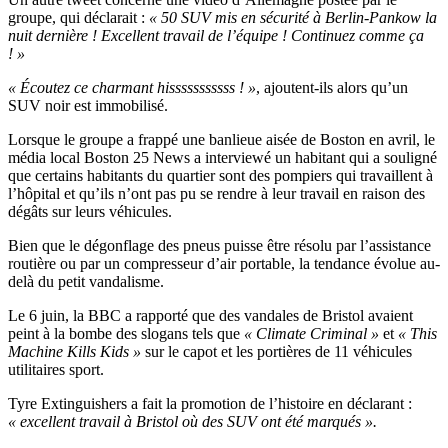
groupe, qui déclarait :
« 50 SUV mis en sécurité à Berlin-Pankow la
nuit dernière ! Excellent travail de l’équipe ! Continuez comme ça
! »
« Écoutez ce charmant hisssssssssss ! »
, ajoutent-ils alors qu’un
SUV noir est immobilisé.
Lorsque le groupe a frappé une banlieue aisée de Boston en avril, le
média local Boston 25 News a interviewé un habitant qui a souligné
que certains habitants du quartier sont des pompiers qui travaillent à
l’hôpital et qu’ils n’ont pas pu se rendre à leur travail en raison des
dégâts sur leurs véhicules.
Bien que le dégonflage des pneus puisse être résolu par l’assistance
routière ou par un compresseur d’air portable, la tendance évolue au-
delà du petit vandalisme.
Le 6 juin, la BBC a rapporté que des vandales de Bristol avaient
peint à la bombe des slogans tels que
« Climate Criminal »
et
« This
Machine Kills Kids »
sur le capot et les portières de 11 véhicules
utilitaires sport.
Tyre Extinguishers a fait la promotion de l’histoire en déclarant :
« excellent travail à Bristol où des SUV ont été marqués ».