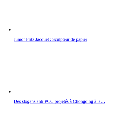
Junior Fritz Jacquet : Sculpteur de papier
Des slogans anti-PCC projetés à Chongqing à la…