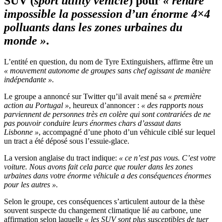
SUV (
sport utility vehicle
) pour
« rendre
impossible la possession d’un énorme 4×4
polluants dans les zones urbaines du
monde »
.
L’entité en question, du nom de Tyre Extinguishers, affirme être un
« mouvement autonome de groupes sans chef agissant de manière
indépendante ».
Le groupe a annoncé sur Twitter qu’il avait mené sa
« première
action au Portugal »
, heureux d’annoncer :
« des rapports nous
parviennent de personnes très en colère qui sont contrariées de ne
pas pouvoir conduire leurs énormes chars d’assaut dans
Lisbonne »
, accompagné d’une photo d’un véhicule ciblé sur lequel
un tract a été déposé sous l’essuie-glace.
La version anglaise du tract indique:
« ce n’est pas vous. C’est votre
voiture. Nous avons fait cela parce que rouler dans les zones
urbaines dans votre énorme véhicule a des conséquences énormes
pour les autres ».
Selon le groupe, ces conséquences s’articulent autour de la thèse
souvent suspecte du changement climatique lié au carbone, une
affirmation selon laquelle
« les SUV sont plus susceptibles de tuer