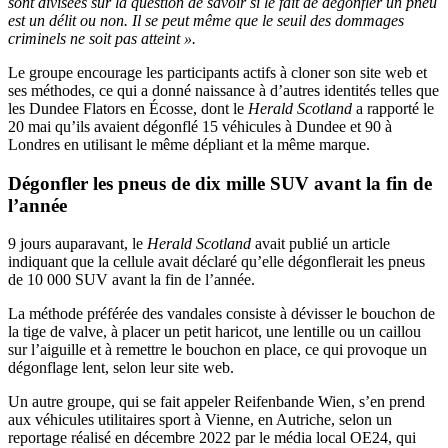
sont divisées sur la question de savoir si le fait de dégonfler un pneu
est un délit ou non. Il se peut même que le seuil des dommages
criminels ne soit pas atteint ».
Le groupe encourage les participants actifs à cloner son site web et
ses méthodes, ce qui a donné naissance à d’autres identités telles que
les Dundee Flators en Écosse, dont le
Herald Scotland
a rapporté le
20 mai qu’ils avaient dégonflé 15 véhicules à Dundee et 90 à
Londres en utilisant le même dépliant et la même marque.
Dégonfler les pneus de dix mille SUV avant la fin de
l’année
9 jours auparavant, le
Herald Scotland
avait publié un article
indiquant que la cellule avait déclaré qu’elle dégonflerait les pneus
de 10 000 SUV avant la fin de l’année.
La méthode préférée des vandales consiste à dévisser le bouchon de
la tige de valve, à placer un petit haricot, une lentille ou un caillou
sur l’aiguille et à remettre le bouchon en place, ce qui provoque un
dégonflage lent, selon leur site web.
Un autre groupe, qui se fait appeler Reifenbande Wien, s’en prend
aux véhicules utilitaires sport à Vienne, en Autriche, selon un
reportage réalisé en décembre 2022 par le média local OE24, qui