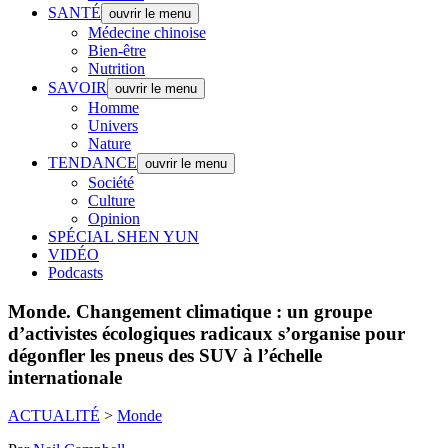
SANTÉ
ouvrir le menu
Médecine chinoise
Bien-être
Nutrition
SAVOIR
ouvrir le menu
Homme
Univers
Nature
TENDANCE
ouvrir le menu
Société
Culture
Opinion
SPÉCIAL SHEN YUN
VIDÉO
Podcasts
Monde.
Changement climatique : un groupe
d’activistes écologiques radicaux s’organise pour
dégonfler les pneus des SUV à l’échelle
internationale
ACTUALITÉ
>
Monde