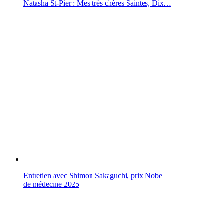
Natasha St-Pier : Mes très chères Saintes, Dix…
Entretien avec Shimon Sakaguchi, prix Nobel
de médecine 2025