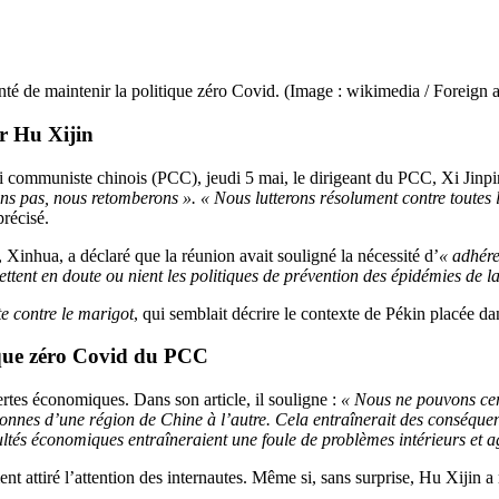
lonté de maintenir la politique zéro Covid. (Image : wikimedia / Fore
r Hu Xijin
ommuniste chinois (PCC), jeudi 5 mai, le dirigeant du PCC, Xi Jinping,
ns pas, nous retomberons ». « Nous lutterons résolument contre toutes le
 précisé.
inhua, a déclaré que la réunion avait souligné la nécessité d’
« adhére
ettent en doute ou nient les politiques de prévention des épidémies de l
te contre le marigot
, qui semblait décrire le contexte de Pékin placée d
que zéro Covid
du PCC
pertes économiques. Dans son article, il souligne :
« Nous ne pouvons cer
sonnes d’une région de Chine à l’autre. Cela entraînerait des conséque
ultés économiques entraîneraient une foule de problèmes intérieurs et ag
t attiré l’attention des internautes. Même si, sans surprise, Hu Xijin 