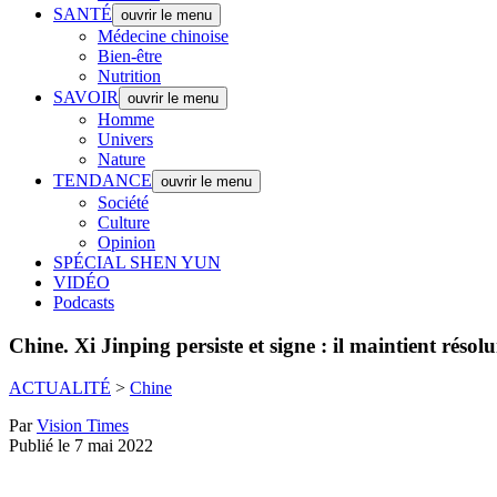
SANTÉ
ouvrir le menu
Médecine chinoise
Bien-être
Nutrition
SAVOIR
ouvrir le menu
Homme
Univers
Nature
TENDANCE
ouvrir le menu
Société
Culture
Opinion
SPÉCIAL SHEN YUN
VIDÉO
Podcasts
Chine.
Xi Jinping persiste et signe : il maintient réso
ACTUALITÉ
>
Chine
Par
Vision Times
Publié le 7 mai 2022