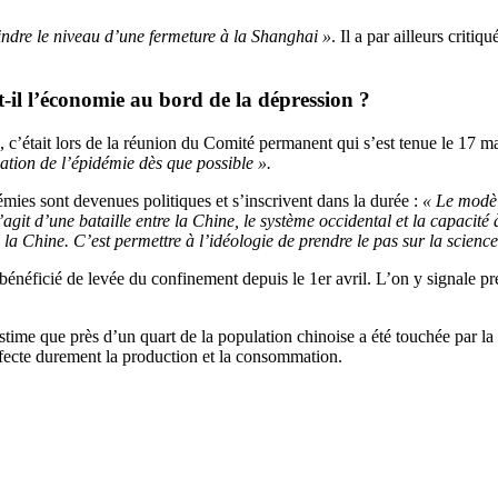
eindre le niveau d’une fermeture à la Shanghai »
. Il a par ailleurs critiqu
t-il l’économie au bord de la dépression ?
c’était lors de la réunion du Comité permanent qui s’est tenue le 17 mars
ation de l’épidémie dès que possible ».
ies sont devenues politiques et s’inscrivent dans la durée :
« Le modèle
agit d’une bataille entre la Chine, le système occidental et la capacité 
la Chine. C’est permettre à l’idéologie de prendre le pas sur la science
 bénéficié de levée du confinement depuis le 1er avril. L’on y signale p
me que près d’un quart de la population chinoise a été touchée par la f
ffecte durement la production et la consommation.