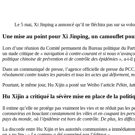
Le 5 mai, Xi Jinping a annoncé qu’il ne fléchira pas sur sa vo
Une mise au point pour Xi Jinping, un camouflet pou
Lors d’une réunion du Comité permanent du Bureau politique du Parti c
un stade critique de
« navigation à contre-courant et si nous n’avanço
politique chinoise de prévention et de contrôle des épidémies »
, a-t-il
Dans un communiqué de presse, l’agence officielle de presse du PCC, X
résolument contre toutes les paroles et tous les actes qui déforment, m
Pourtant, le même jour, Hu Xijin a posté sur Weibo l’article
Pékin, lut
Hu Xijin a critiqué la sévère mise en place de la
politi
Il estime qu’elle ne protège pas vraiment les vies et ne réduit pas les 
coronavirus en bouclant constamment les villes et en coupant les per
pays du monde, où l’épidémie est hors de contrôle. De plus, les diffic
La discorde entre Hu Xijin et les autorités communistes a immédiatemen
on a pu lire :
« Le contenu a été supprimé par l’éditeur ».