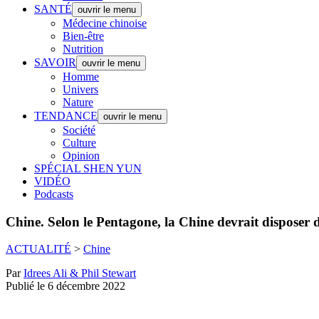
SANTÉ
ouvrir le menu
Médecine chinoise
Bien-être
Nutrition
SAVOIR
ouvrir le menu
Homme
Univers
Nature
TENDANCE
ouvrir le menu
Société
Culture
Opinion
SPÉCIAL SHEN YUN
VIDÉO
Podcasts
Chine.
Selon le Pentagone, la Chine devrait disposer de
ACTUALITÉ
>
Chine
Par
Idrees Ali & Phil Stewart
Publié le 6 décembre 2022