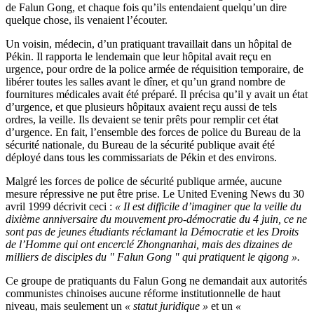
de Falun Gong, et chaque fois qu’ils entendaient quelqu’un dire
quelque chose, ils venaient l’écouter.
Un voisin, médecin, d’un pratiquant travaillait dans un hôpital de
Pékin. Il rapporta le lendemain que leur hôpital avait reçu en
urgence, pour ordre de la police armée de réquisition temporaire, de
libérer toutes les salles avant le dîner, et qu’un grand nombre de
fournitures médicales avait été préparé. Il précisa qu’il y avait un état
d’urgence, et que plusieurs hôpitaux avaient reçu aussi de tels
ordres, la veille. Ils devaient se tenir prêts pour remplir cet état
d’urgence. En fait, l’ensemble des forces de police du Bureau de la
sécurité nationale, du Bureau de la sécurité publique avait été
déployé dans tous les commissariats de Pékin et des environs.
Malgré les forces de police de sécurité publique armée, aucune
mesure répressive ne put être prise. Le United Evening News du 30
avril 1999 décrivit ceci :
« Il est difficile d’imaginer que la veille du
dixième anniversaire du mouvement pro-démocratie du 4 juin, ce ne
sont pas de jeunes étudiants réclamant la Démocratie et les Droits
de l’Homme qui ont encerclé Zhongnanhai, mais des dizaines de
milliers de disciples du " Falun Gong " qui pratiquent le qigong ».
Ce groupe de pratiquants du Falun Gong ne demandait aux autorités
communistes chinoises aucune réforme institutionnelle de haut
niveau, mais seulement un
« statut juridique »
et un
«