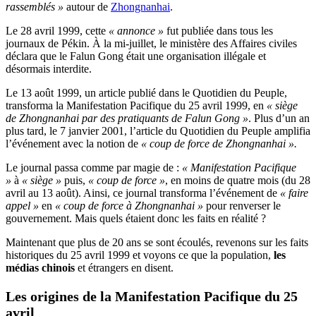
rassemblés »
autour de
Zhongnanhai
.
Le 28 avril 1999, cette
« annonce »
fut publiée dans tous les
journaux de Pékin. À la mi-juillet, le ministère des Affaires civiles
déclara que le Falun Gong était une organisation illégale et
désormais interdite.
Le 13 août 1999, un article publié dans le Quotidien du Peuple,
transforma la Manifestation Pacifique du 25 avril 1999, en
« siège
de Zhongnanhai par des pratiquants de Falun Gong »
. Plus d’un an
plus tard, le 7 janvier 2001, l’article du Quotidien du Peuple amplifia
l’événement avec la notion de
« coup de force de Zhongnanhai ».
Le journal passa comme par magie de :
« Manifestation Pacifique
»
à
« siège »
puis,
« coup de force »
, en moins de quatre mois (du 28
avril au 13 août). Ainsi, ce journal transforma l’événement de
« faire
appel »
en
« coup de force à Zhongnanhai »
pour renverser le
gouvernement. Mais quels étaient donc les faits en réalité ?
Maintenant que plus de 20 ans se sont écoulés, revenons sur les faits
historiques du 25 avril 1999 et voyons ce que la population,
les
médias chinois
et étrangers en disent.
Les origines de la Manifestation Pacifique du 25
avril