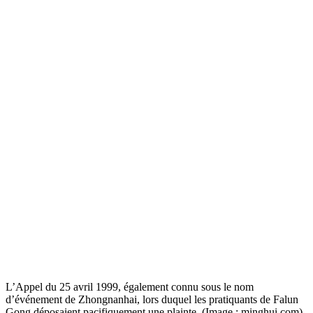
L’Appel du 25 avril 1999, également connu sous le nom
d’événement de Zhongnanhai, lors duquel les pratiquants de Falun
Gong déposaient pacifiquement une plainte. (Image : minghui.com)