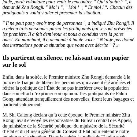
foule, porté volontaire pour venir le rencontrer. " Qui d’autre ? ", a
demandé Zhu Rongji. " Moi ! ", " Moi ! ", " Et moi ! ". Chacun des
pratiquants a voulu y aller et présenter la situation.
" Il ne peut pas y avoir trop de personnes ", a indiqué Zhu Rongji. Il
a retenu trois personnes parmi les pratiquants qui se sont présentés
les premiers. Il a fait demi-tour et nous a conduits vers la porte
ouest. En marchant, il a demandé à haute voix : " N’ai-je pas donné
des instructions pour la situation que vous avez décrite " ? »
Ils partirent en silence, ne laissant aucun papier
sur le sol
Enfin, dans la soirée, le Premier ministre Zhu Rongji demanda à la
police de Tianjin de libérer les personnes qui avaient été arrêtées et
réitéra la politique de l’État de ne pas interférer avec la population
dans son effort d’exprimer son opinion. Les pratiquants de Falun
Gong, attendant tranquillement des nouvelles, firent leurs bagages et
partirent calmement.
M. Shi Caitong déclara qu’à cette époque, le Premier ministre Zhu
Rongji avait envoyé les responsables du Bureau central des Appels,
du ministère de la Sécurité publique, du ministère de la Sécurité
d’État et du Bureau général du Conseil d’État pour entendre notre
opinion sur la situation. Dans la soirée, la police de Tianjin avait