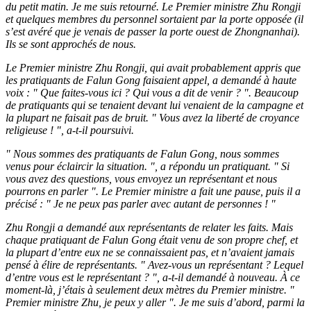
du petit matin. Je me suis retourné. Le Premier ministre Zhu Rongji
et quelques membres du personnel sortaient par la porte opposée (il
s’est avéré que je venais de passer la porte ouest de Zhongnanhai).
Ils se sont approchés de nous.
Le Premier ministre Zhu Rongji, qui avait probablement appris que
les pratiquants de Falun Gong faisaient appel, a demandé à haute
voix : " Que faites-vous ici ? Qui vous a dit de venir ? ". Beaucoup
de pratiquants qui se tenaient devant lui venaient de la campagne et
la plupart ne faisait pas de bruit. " Vous avez la liberté de croyance
religieuse ! ", a-t-il poursuivi.
" Nous sommes des pratiquants de Falun Gong, nous sommes
venus pour éclaircir la situation. ", a répondu un pratiquant. " Si
vous avez des questions, vous envoyez un représentant et nous
pourrons en parler ". Le Premier ministre a fait une pause, puis il a
précisé : " Je ne peux pas parler avec autant de personnes ! "
Zhu Rongji a demandé aux représentants de relater les faits. Mais
chaque pratiquant de Falun Gong était venu de son propre chef, et
la plupart d’entre eux ne se connaissaient pas, et n’avaient jamais
pensé à élire de représentants. " Avez-vous un représentant ? Lequel
d’entre vous est le représentant ? ", a-t-il demandé à nouveau. À ce
moment-là, j’étais à seulement deux mètres du Premier ministre. "
Premier ministre Zhu, je peux y aller ". Je me suis d’abord, parmi la