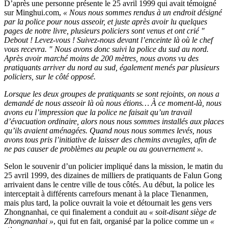
D’après une personne présente le 25 avril 1999 qui avait témoigné
sur Minghui.com,
« Nous nous sommes rendus à un endroit désigné
par la police pour nous asseoir, et juste après avoir lu quelques
pages de notre livre, plusieurs policiers sont venus et ont crié "
Debout ! Levez-vous ! Suivez-nous devant l’enceinte là où le chef
vous recevra. " Nous avons donc suivi la police du sud au nord.
Après avoir marché moins de 200 mètres, nous avons vu des
pratiquants arriver du nord au sud, également menés par plusieurs
policiers, sur le côté opposé.
Lorsque les deux groupes de pratiquants se sont rejoints, on nous a
demandé de nous asseoir là où nous étions… À ce moment-là, nous
avons eu l’impression que la police ne faisait qu’un travail
d’évacuation ordinaire, alors nous nous sommes installés aux places
qu’ils avaient aménagées. Quand nous nous sommes levés, nous
avons tous pris l’initiative de laisser des chemins aveugles, afin de
ne pas causer de problèmes au peuple ou au gouvernement ».
Selon le souvenir d’un policier impliqué dans la mission, le matin du
25 avril 1999, des dizaines de milliers de pratiquants de Falun Gong
arrivaient dans le centre ville de tous côtés. Au début, la police les
interceptait à différents carrefours menant à la place Tienanmen,
mais plus tard, la police ouvrait la voie et détournait les gens vers
Zhongnanhai, ce qui finalement a conduit au
« soit-disant siège de
Zhongnanhai »
, qui fut en fait, organisé par la police comme un
«