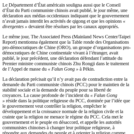
Le Département d’État américain souligna aussi que le Conseil
d’État du Parti communiste chinois avait publié, le jour même, une
déclaration aux médias occidentaux indiquant que le gouvernement
n’avait jamais interdit les activités de qigong et que les opinions
«
divergentes »
devaient être résolues par les canaux appropriés.
Le même jour, The Associated Press (Mainland News Center/Taipei
Report) mentionna également que la Table ronde des Organisations
pro-démocratiques de Chine (ORO), un groupe d’organisations pro-
démocratiques de Chine continentale vivant à l’étranger, avait
publié, le jour précédent, une déclaration défendant l’attitude du
Premier ministre communiste chinois Zhu Rongji dans le traitement
de l’Appel de masse du
« Falun Gong »
à Pékin.
La déclaration précisait qu’il n’y avait pas de contradiction entre la
demande du Parti communiste chinois (PCC) pour le maintien de la
stabilité sociale et la demande du peuple pour sa liberté de
croyances. La cause profonde de l’incident du
« Falun Gong
»
réside dans la politique religieuse du PCC, dominée par l’idée que
le gouvernement veut contrôler la religion, empêcher le
développement et la croissance normale de la religion civile et la
crainte que la religion ne menace le régime du PCC. Cela met le
gouvernement et le peuple en désaccord, et appelle les autorités
communistes chinoises à changer leur politique religieuse, à
répondre aux demandes du peuple et à orienter la religion comme