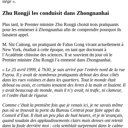
siège ».
Zhu Rongji les conduisit dans Zhongnanhai
Plus tard, le Premier ministre Zhu Rongji choisit trois pratiquants
pour les emmener à Zhongnanhai afin de comprendre pourquoi ils
faisaient appel.
M. Shi Caitong, un pratiquant de Falun Gong vivant actuellement à
New York, étudiait à cette époque, en tant que doctorant à
l’Académie chinoise des sciences. Il se souvient du jour où le
Premier ministre Zhu Rongji l’a emmené dans Zhongnanhai.
« Le 25 avril 1999, à 7h30, je suis arrivé par l’entrée nord de la rue
Fuyou. Il y avait de nombreux pratiquants debout des deux côtés
dans les rues voisines et dans les quartiers. Tout le monde était
debout ou assis, et certains tenaient des livres à la main et lisaient. Il
y avait beaucoup de monde, mais il n’y avait, ni trafic, ni clameur,
et l’ordre était de rigueur.
Comme c’était la première fois que je venais ici, je ne savais même
pas où se trouvait la porte du Bureau Central pour faire appel du
Conseil d’État. Il était un peu plus de huit heures, et je m’avançais,
quand soudain des applaudissements clairs mais denses ont retenti
dans la foule derrière moi : cela semblait surprenant dans le calme