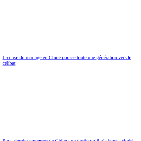
La crise du mariage en Chine pousse toute une génération vers le
célibat
Puyi, dernier empereur de Chine : un destin qu’il n’a jamais choisi