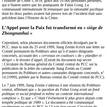
l’Histoire de Chine »
, et ce, grâce aux 10 000 personnes présentes,
qui n’étaient autres que les pratiquants de Falun Gong. La
communauté internationale fit remarquer que la rationalité pacifique
dont les deux parties avaient fait preuve lors de l’incident était sans
précédent dans l’Histoire de la Chine.
L’Appel pour la Paix fut transformé en
« siège de
Zhongnanhai »
Cependant, selon plusieurs documents officiels divulgués par le
PCC, dans la nuit du 25 avril 1999, Jiang Zemin écrivit une lettre au
Comité permanent du Politburo ainsi qu’à d’autres dirigeants
concernés, accusant des
« cerveaux en coulisses »
de
« planifier et
diriger »
le dossier d’appel. (Extrait du document top secret
: Circulaire du Bureau général du Comité central du PCC sur la
publication de la lettre du camarade Jiang Zemin au Comité
permanent du Politburo et autres camarades dirigeants concernés, n°
14 [1999], publiée par le Bureau central du Comité central du PCC).
Le 7 juin 1999, Jiang Zemin s’adressa à une réunion du Politburo
central, affirmant que
« la question du Falun Gong avait un fond
politique et social profond et même un contexte international
complexe ».
Et que
« C’était l’événement le plus grave depuis cette
tempête politique de 1989 ».
Le document a été communiqué
secrètement au sein du PCC le 13 juin (top secret, Circulaire du