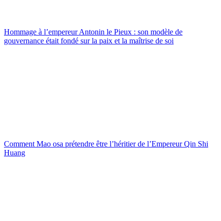
Hommage à l’empereur Antonin le Pieux : son modèle de
gouvernance était fondé sur la paix et la maîtrise de soi
Comment Mao osa prétendre être l’héritier de l’Empereur Qin Shi
Huang