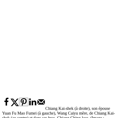
Chiang Kai-shek (à droite), son épouse
Yuan Fu Mao Fumei (à gauche), Wang Caiyu mère, de Chiang Kai-
shek (au centre) et dans ses bras, Chiang Ching-kuo. (Image :