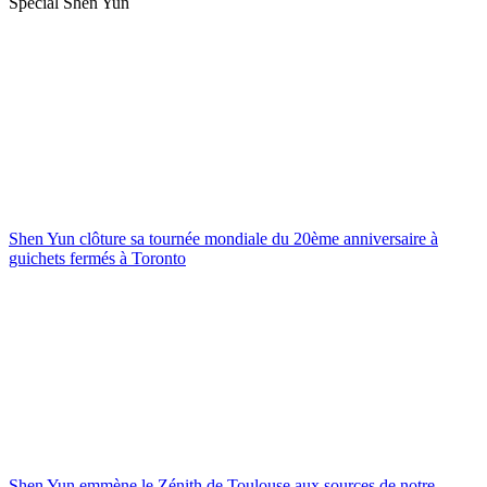
Spécial Shen Yun
Shen Yun clôture sa tournée mondiale du 20ème anniversaire à
guichets fermés à Toronto
Shen Yun emmène le Zénith de Toulouse aux sources de notre