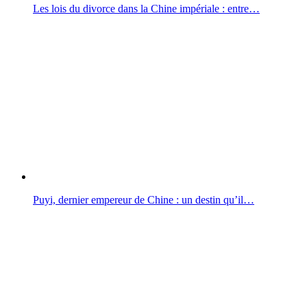
Les lois du divorce dans la Chine impériale : entre…
Puyi, dernier empereur de Chine : un destin qu’il…