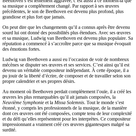
Beethoven s’est lentement aggravée, c’est aussi à ce moment-là que
sa musique a complétement changé. Par rapport à ses œuvres
précédentes, le son de Beethoven est devenu plus profond, plus
grandiose et plus fort que jamais.
On peut dire que les changements qu’il a connus après être devenu
sourd lui ont donné des possibilités plus étendues. Avec ses œuvres
et sa musique, Ludwig van Beethoven est devenu plus populaire. Sa
réputation a commencé à s’accroître parce que sa musique évoquait
des émotions fortes.
Ludwig van Beethoven a aussi eu l’occasion de voir de nombreux
mécènes se disputer ses œuvres et ses services. C’est ainsi qu’il est
devenu un véritable compositeur indépendant. À cette époque, il a
pu jouir de la liberté d’écrire, de composer et de travailler selon son
propre calendrier et ses propres désirs.
Au moment où Beethoven perdait complètement l’ouïe, il a créé les
œuvres les plus remarquables qu’il ait jamais composées, la
Neuvième Symphonie
et la
Missa Solemnis
. Tout le monde s’est
étonné, y compris les professionnels de la musique, de la manière
dont ces œuvres ont été composées, compte tenu de leur complexité
et du défi qu’elles représentent pour les interprètes. Ce compositeur
impressionnant a vraiment créé ces œuvres gigantesques malgré sa
surdité.