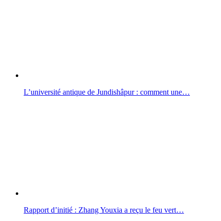
L’université antique de Jundishâpur : comment une…
Rapport d’initié : Zhang Youxia a reçu le feu vert…