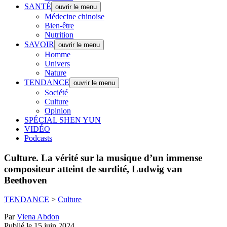
SANTÉ
ouvrir le menu
Médecine chinoise
Bien-être
Nutrition
SAVOIR
ouvrir le menu
Homme
Univers
Nature
TENDANCE
ouvrir le menu
Société
Culture
Opinion
SPÉCIAL SHEN YUN
VIDÉO
Podcasts
Culture.
La vérité sur la musique d’un immense
compositeur atteint de surdité, Ludwig van
Beethoven
TENDANCE
>
Culture
Par
Viena Abdon
Publié le 15 juin 2024