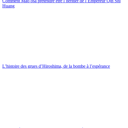
Comment Mao osa prétendre être l’héritier de l’Empereur Qin Shi
Huang
L’histoire des grues d’Hiroshima, de la bombe à l’espérance