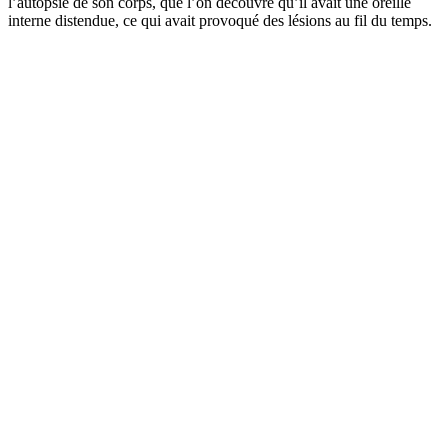
l’autopsie de son corps, que l’on découvre qu’il avait une oreille
interne distendue, ce qui avait provoqué des lésions au fil du temps.