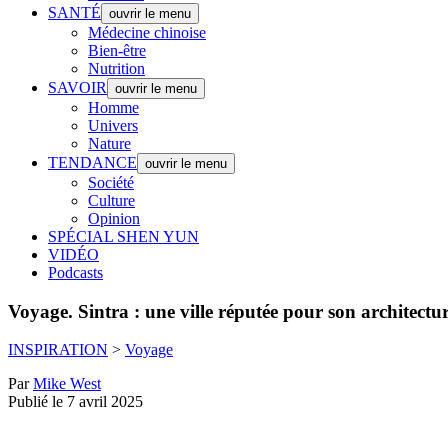
SANTÉ
ouvrir le menu
Médecine chinoise
Bien-être
Nutrition
SAVOIR
ouvrir le menu
Homme
Univers
Nature
TENDANCE
ouvrir le menu
Société
Culture
Opinion
SPÉCIAL SHEN YUN
VIDÉO
Podcasts
Voyage.
Sintra : une ville réputée pour son architect
INSPIRATION
>
Voyage
Par
Mike West
Publié le 7 avril 2025