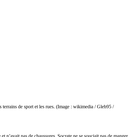
 terrains de sport et les rues. (Image : wikimedia / Gleb95 /
re et n’avait pas de chaussures. Socrate ne se souciait pas de manger,