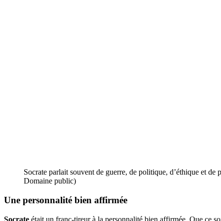
Socrate parlait souvent de guerre, de politique, d’éthique et de 
Domaine public)
Une personnalité bien affirmée
Socrate
était un franc-tireur à la personnalité bien affirmée. Que ce so