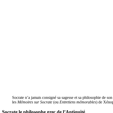
Socrate n’a jamais consigné sa sagesse et sa philosophie de son 
les
Mémoires sur Socrate
(ou
Entretiens mémorables
) de Xénop
Socrate
le philosophe grec de l’Antiquité