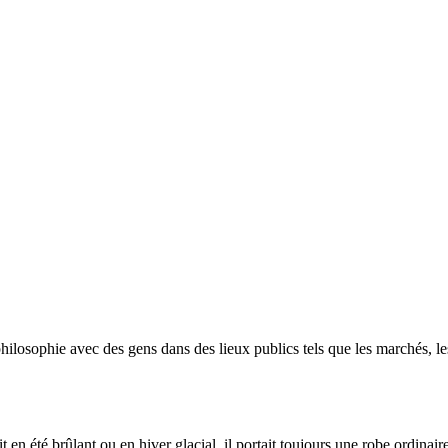
philosophie avec des gens dans des lieux publics tels que les marchés, les
it en été brûlant ou en hiver glacial, il portait toujours une robe ordinai