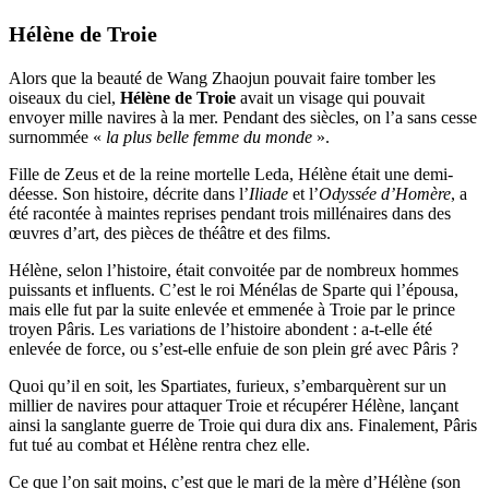
Hélène de Troie
Alors que la beauté de Wang Zhaojun pouvait faire tomber les
oiseaux du ciel,
Hélène de Troie
avait un visage qui pouvait
envoyer mille navires à la mer. Pendant des siècles, on l’a sans cesse
surnommée «
la plus belle femme du monde
».
Fille de Zeus et de la reine mortelle Leda, Hélène était une demi-
déesse. Son histoire, décrite dans l’
Iliade
et l’
Odyssée d’Homère
, a
été racontée à maintes reprises pendant trois millénaires dans des
œuvres d’art, des pièces de théâtre et des films.
Hélène, selon l’histoire, était convoitée par de nombreux hommes
puissants et influents. C’est le roi Ménélas de Sparte qui l’épousa,
mais elle fut par la suite enlevée et emmenée à Troie par le prince
troyen Pâris. Les variations de l’histoire abondent : a-t-elle été
enlevée de force, ou s’est-elle enfuie de son plein gré avec Pâris ?
Quoi qu’il en soit, les Spartiates, furieux, s’embarquèrent sur un
millier de navires pour attaquer Troie et récupérer Hélène, lançant
ainsi la sanglante guerre de Troie qui dura dix ans. Finalement, Pâris
fut tué au combat et Hélène rentra chez elle.
Ce que l’on sait moins, c’est que le mari de la mère d’Hélène (son