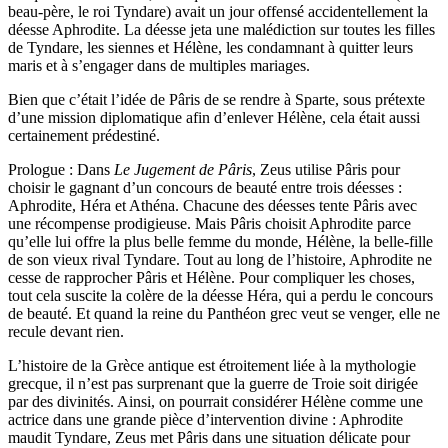
beau-père, le roi Tyndare) avait un jour offensé accidentellement la
déesse Aphrodite. La déesse jeta une malédiction sur toutes les filles
de Tyndare, les siennes et Hélène, les condamnant à quitter leurs
maris et à s’engager dans de multiples mariages.
Bien que c’était l’idée de Pâris de se rendre à Sparte, sous prétexte
d’une mission diplomatique afin d’enlever Hélène, cela était aussi
certainement prédestiné.
Prologue : Dans
Le Jugement de Pâris
, Zeus utilise Pâris pour
choisir le gagnant d’un concours de beauté entre trois déesses :
Aphrodite, Héra et Athéna. Chacune des déesses tente Pâris avec
une récompense prodigieuse. Mais Pâris choisit Aphrodite parce
qu’elle lui offre la plus belle femme du monde, Hélène, la belle-fille
de son vieux rival Tyndare. Tout au long de l’histoire, Aphrodite ne
cesse de rapprocher Pâris et Hélène. Pour compliquer les choses,
tout cela suscite la colère de la déesse Héra, qui a perdu le concours
de beauté. Et quand la reine du Panthéon grec veut se venger, elle ne
recule devant rien.
L’histoire de la Grèce antique est étroitement liée à la mythologie
grecque, il n’est pas surprenant que la guerre de Troie soit dirigée
par des divinités. Ainsi, on pourrait considérer Hélène comme une
actrice dans une grande pièce d’intervention divine : Aphrodite
maudit Tyndare, Zeus met Pâris dans une situation délicate pour