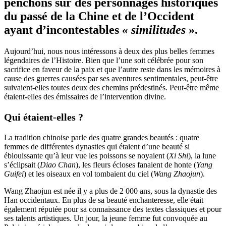
penchons sur des personnages historiques
du passé de la Chine et de l’Occident
ayant d’incontestables
«
similitudes
».
Aujourd’hui, nous nous intéressons à deux des plus belles femmes
légendaires de l’Histoire. Bien que l’une soit célébrée pour son
sacrifice en faveur de la paix et que l’autre reste dans les mémoires à
cause des guerres causées par ses aventures sentimentales, peut-être
suivaient-elles toutes deux des chemins prédestinés. Peut-être même
étaient-elles des émissaires de l’intervention divine.
Qui étaient-elles ?
La tradition chinoise parle des quatre grandes beautés : quatre
femmes de différentes dynasties qui étaient d’une beauté si
éblouissante qu’à leur vue les poissons se noyaient (
Xi Shi
), la lune
s’éclipsait (
Diao Chan
), les fleurs écloses fanaient de honte (
Yang
Guifei
) et les oiseaux en vol tombaient du ciel (
Wang Zhaojun
).
Wang Zhaojun est née il y a plus de 2 000 ans, sous la dynastie des
Han occidentaux. En plus de sa beauté enchanteresse, elle était
également réputée pour sa connaissance des textes classiques et pour
ses talents artistiques. Un jour, la jeune femme fut convoquée au