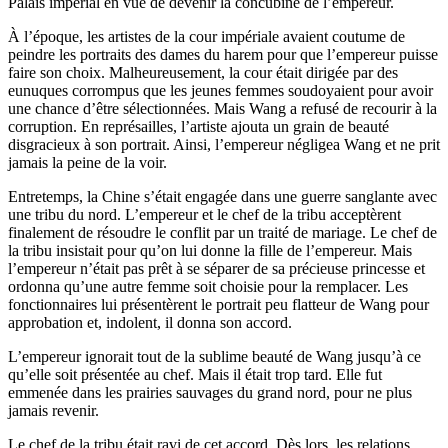
Palais impérial en vue de devenir la concubine de l’empereur.
À l’époque, les artistes de la cour impériale avaient coutume de
peindre les portraits des dames du harem pour que l’empereur puisse
faire son choix. Malheureusement, la cour était dirigée par des
eunuques corrompus que les jeunes femmes soudoyaient pour avoir
une chance d’être sélectionnées. Mais Wang a refusé de recourir à la
corruption. En représailles, l’artiste ajouta un grain de beauté
disgracieux à son portrait. Ainsi, l’empereur négligea Wang et ne prit
jamais la peine de la voir.
Entretemps, la Chine s’était engagée dans une guerre sanglante avec
une tribu du nord. L’empereur et le chef de la tribu acceptèrent
finalement de résoudre le conflit par un traité de mariage. Le chef de
la tribu insistait pour qu’on lui donne la fille de l’empereur. Mais
l’empereur n’était pas prêt à se séparer de sa précieuse princesse et
ordonna qu’une autre femme soit choisie pour la remplacer. Les
fonctionnaires lui présentèrent le portrait peu flatteur de Wang pour
approbation et, indolent, il donna son accord.
L’empereur ignorait tout de la sublime beauté de Wang jusqu’à ce
qu’elle soit présentée au chef. Mais il était trop tard. Elle fut
emmenée dans les prairies sauvages du grand nord, pour ne plus
jamais revenir.
Le chef de la tribu était ravi de cet accord. Dès lors, les relations