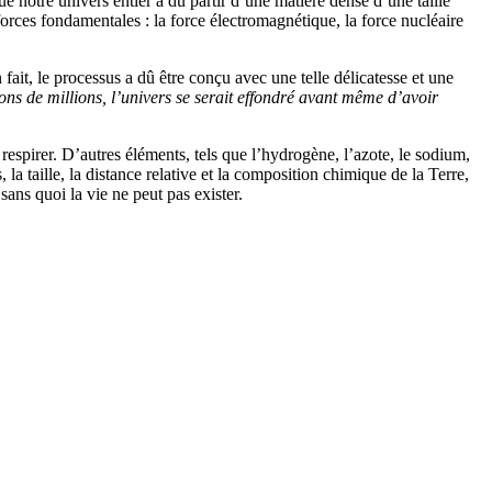
ue notre univers entier a dû partir d’une matière dense d’une taille
orces fondamentales : la force électromagnétique, la force nucléaire
fait, le processus a dû être conçu avec une telle délicatesse et une
ions de millions, l’univers se serait effondré avant même d’avoir
respirer. D’autres éléments, tels que l’hydrogène, l’azote, le sodium,
, la taille, la distance relative et la composition chimique de la Terre,
sans quoi la vie ne peut pas exister.