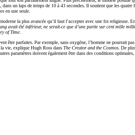
it que tout soit parfaitement aligné. Plus précisément, le modèle postule q
dans un laps de temps de 10 à 43 secondes. Il soutient que les quatre f
iées en une seule.
moderne la plus avancée qu’il faut l’accepter avec une foi religieuse. En 
ng avait été inférieur, ne serait-ce que d’une partie sur cent mille mill
ory of Time
.
ivent être parfaites. Par exemple, sans oxygène, l’homme ne pourrait pas 
r la vie, explique Hugh Ross dans
The Creator and the Cosmos
. De plus
d’autres paramètres doivent également être dans des conditions optimales, 