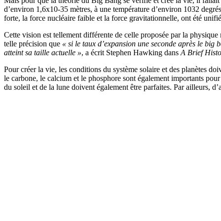
Mais pour que la théorie du Big Bang se vérifie et crée la vie, il falla
d’environ 1,6x10-35 mètres, à une température d’environ 1032 degrés, 
forte, la force nucléaire faible et la force gravitationnelle, ont été unif
Cette vision est tellement différente de celle proposée par la physique 
telle précision que
« si le taux d’expansion une seconde après le big ba
atteint sa taille actuelle »
, a écrit Stephen Hawking dans
A Brief Hist
Pour créer la vie, les conditions du système solaire et des planètes do
le carbone, le calcium et le phosphore sont également importants pou
du soleil et de la lune doivent également être parfaites. Par ailleurs, 