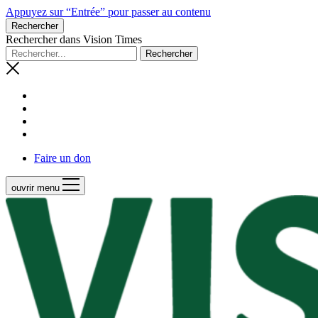
Appuyez sur “Entrée” pour passer au contenu
Rechercher
Rechercher dans Vision Times
Faire un don
ouvrir menu