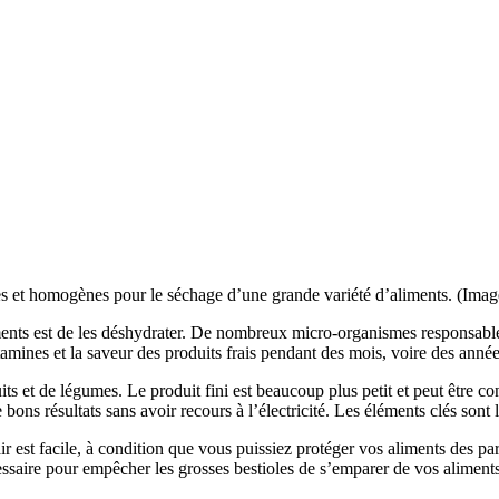
des et homogènes pour le séchage d’une grande variété d’aliments. (Ima
iments est de les déshydrater. De nombreux micro-organismes responsable
amines et la saveur des produits frais pendant des mois, voire des année
its et de légumes. Le produit fini est beaucoup plus petit et peut être 
bons résultats sans avoir recours à l’électricité. Les éléments clés sont la
ir est facile, à condition que vous puissiez protéger vos aliments des p
cessaire pour empêcher les grosses bestioles de s’emparer de vos aliments