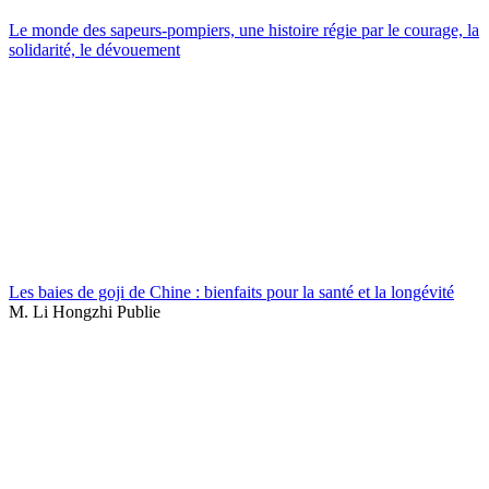
Le monde des sapeurs-pompiers, une histoire régie par le courage, la
solidarité, le dévouement
Les baies de goji de Chine : bienfaits pour la santé et la longévité
M. Li Hongzhi Publie