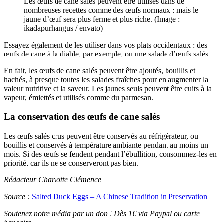
Les œufs de cane salés peuvent être utilisés dans de
nombreuses recettes comme des œufs normaux : mais le
jaune d’œuf sera plus ferme et plus riche. (Image :
ikadapurhangus / envato)
Essayez également de les utiliser dans vos plats occidentaux : des
œufs de cane à la diable, par exemple, ou une salade d’œufs salés…
En fait, les œufs de cane salés peuvent être ajoutés, bouillis et
hachés, à presque toutes les salades fraîches pour en augmenter la
valeur nutritive et la saveur. Les jaunes seuls peuvent être cuits à la
vapeur, émiettés et utilisés comme du parmesan.
La conservation des œufs de cane salés
Les œufs salés crus peuvent être conservés au réfrigérateur, ou
bouillis et conservés à température ambiante pendant au moins un
mois. Si des œufs se fendent pendant l’ébullition, consommez-les en
priorité, car ils ne se conserveront pas bien.
Rédacteur Charlotte Clémence
Source :
Salted Duck Eggs – A Chinese Tradition in Preservation
Soutenez notre média par un don ! Dès 1€ via Paypal ou carte