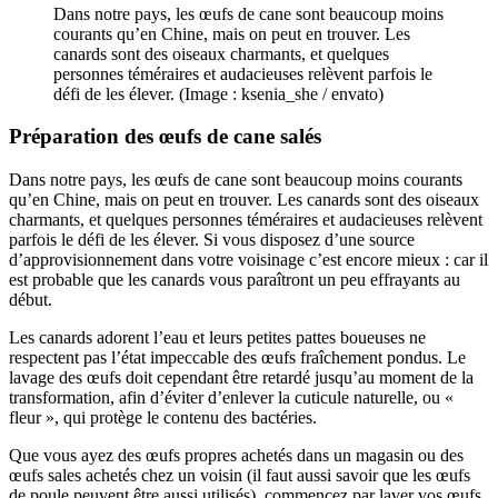
Dans notre pays, les œufs de cane sont beaucoup moins
courants qu’en Chine, mais on peut en trouver. Les
canards sont des oiseaux charmants, et quelques
personnes téméraires et audacieuses relèvent parfois le
défi de les élever. (Image : ksenia_she / envato)
Préparation des
œufs de cane salés
Dans notre pays, les œufs de cane sont beaucoup moins courants
qu’en Chine, mais on peut en trouver. Les canards sont des oiseaux
charmants, et quelques personnes téméraires et audacieuses relèvent
parfois le défi de les élever. Si vous disposez d’une source
d’approvisionnement dans votre voisinage c’est encore mieux : car il
est probable que les canards vous paraîtront un peu effrayants au
début.
Les canards adorent l’eau et leurs petites pattes boueuses ne
respectent pas l’état impeccable des œufs fraîchement pondus. Le
lavage des œufs doit cependant être retardé jusqu’au moment de la
transformation, afin d’éviter d’enlever la cuticule naturelle, ou «
fleur », qui protège le contenu des bactéries.
Que vous ayez des œufs propres achetés dans un magasin ou des
œufs sales achetés chez un voisin (il faut aussi savoir que les œufs
de poule peuvent être aussi utilisés), commencez par laver vos œufs.