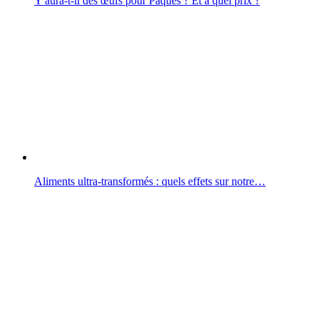
Y aura‑t‑il des œufs pour Pâques ? Et à quel prix ?
Aliments ultra-transformés : quels effets sur notre…