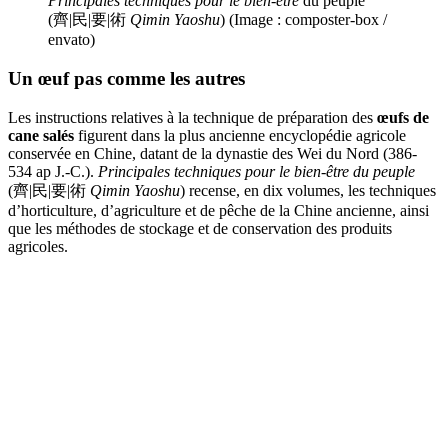
Principales techniques pour le bien-être
du peuple
(齊|民|要|術
Qimin Yaoshu
) (Image : composter-box /
envato)
Un œuf pas comme les autres
Les instructions relatives à la technique de préparation des
œufs de
cane salés
figurent dans la plus ancienne encyclopédie agricole
conservée en Chine, datant de la dynastie des Wei du Nord (386-
534 ap J.-C.).
Principales techniques pour le bien-être du peuple
(齊|民|要|術
Qimin Yaoshu
) recense, en dix volumes, les techniques
d’horticulture, d’agriculture et de pêche de la Chine ancienne, ainsi
que les méthodes de stockage et de conservation des produits
agricoles.