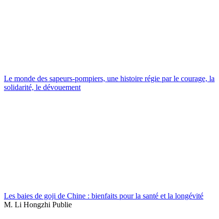
Le monde des sapeurs-pompiers, une histoire régie par le courage, la
solidarité, le dévouement
Les baies de goji de Chine : bienfaits pour la santé et la longévité
M. Li Hongzhi Publie