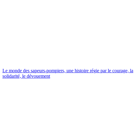
Le monde des sapeurs-pompiers, une histoire régie par le courage, la
solidarité, le dévouement