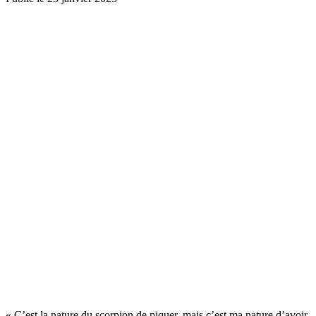
« C’est la nature du scorpion de piquer, mais c’est ma nature d’avoir