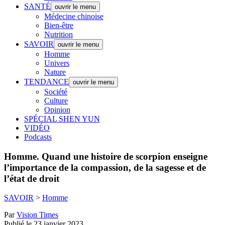
SANTÉ
ouvrir le menu
Médecine chinoise
Bien-être
Nutrition
SAVOIR
ouvrir le menu
Homme
Univers
Nature
TENDANCE
ouvrir le menu
Société
Culture
Opinion
SPÉCIAL SHEN YUN
VIDÉO
Podcasts
Homme.
Quand une histoire de scorpion enseigne
l’importance de la compassion, de la sagesse et de
l’état de droit
SAVOIR
>
Homme
Par
Vision Times
Publié le 23 janvier 2023