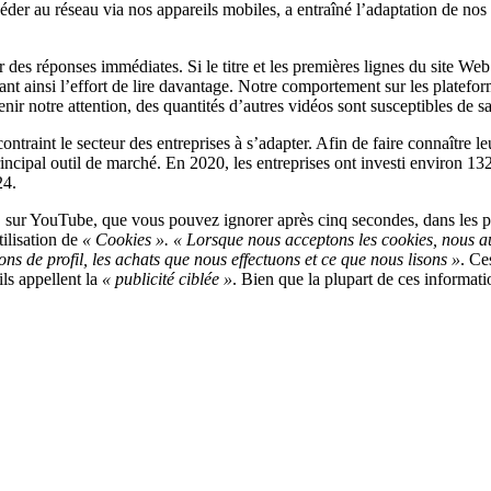
éder au réseau via nos appareils mobiles, a entraîné l’adaptation de nos 
es réponses immédiates. Si le titre et les premières lignes du site We
ant ainsi l’effort de lire davantage. Notre comportement sur les platefor
ir notre attention, des quantités d’autres vidéos sont susceptibles de sa
contraint le secteur des entreprises à s’adapter. Afin de faire connaître l
rincipal outil de marché. En 2020, les entreprises ont investi environ 132
24.
, sur YouTube, que vous pouvez ignorer après cinq secondes, dans les p
tilisation de
« Cookies ». « Lorsque nous acceptons les cookies, nous auto
ns de profil, les achats que nous effectuons et ce que nous lisons »
. Ce
ls appellent la
« publicité ciblée »
. Bien que la plupart de ces informati