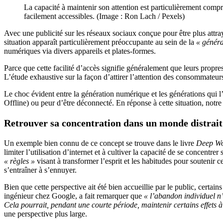
La capacité à maintenir son attention est particulièrement comp
facilement accessibles. (Image : Ron Lach / Pexels)
Avec une publicité sur les réseaux sociaux conçue pour être plus attr
situation apparaît particulièrement préoccupante au sein de la
« génér
numériques via divers appareils et plates-formes.
Parce que cette facilité d’accès signifie généralement que leurs propr
L’étude exhaustive sur la façon d’attirer l’attention des consommateurs
Le choc évident entre la génération numérique et les générations qui
Offline) ou peur d’être déconnecté. En réponse à cette situation, notr
Retrouver sa concentration dans un monde distrait
Un exemple bien connu de ce concept se trouve dans le livre
Deep Wor
limiter l’utilisation d’internet et à cultiver la capacité de se concent
« règles »
visant à transformer l’esprit et les habitudes pour soutenir
s’entraîner à s’ennuyer.
Bien que cette perspective ait été bien accueillie par le public, certain
ingénieur chez Google, a fait remarquer que
« l’abandon individuel n’
Cela pourrait, pendant une courte période, maintenir certains effets à
une perspective plus large.