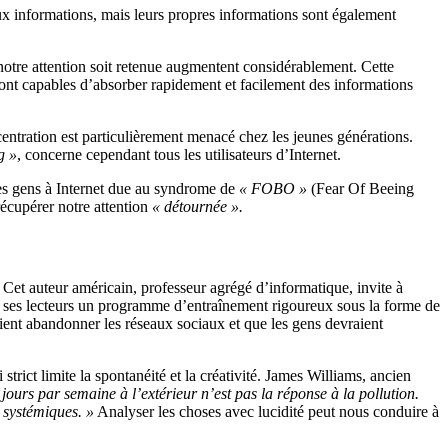
ux informations, mais leurs propres informations sont également
notre attention soit retenue augmentent considérablement. Cette
sont capables d’absorber rapidement et facilement des informations
centration est particulièrement menacé chez les jeunes générations.
g »
, concerne cependant tous les utilisateurs d’Internet.
es gens à Internet due au syndrome de
« FOBO »
(Fear Of Beeing
récupérer notre attention
« détournée ».
. Cet auteur américain, professeur agrégé d’informatique, invite à
nte à ses lecteurs un programme d’entraînement rigoureux sous la forme de
raient abandonner les réseaux sociaux et que les gens devraient
strict limite la spontanéité et la créativité. James Williams, ancien
ours par semaine à l’extérieur n’est pas la réponse à la pollution.
s systémiques. »
Analyser les choses avec lucidité peut nous conduire à