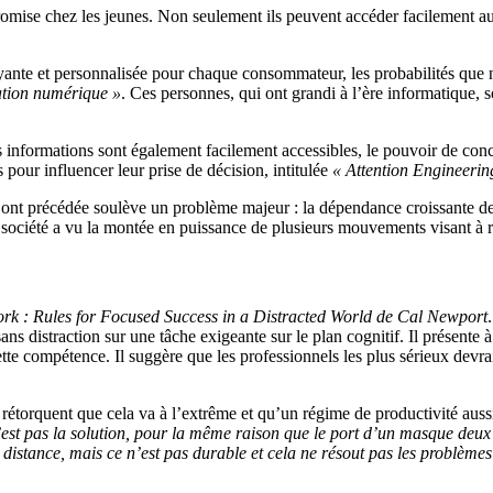
romise chez les jeunes. Non seulement ils peuvent accéder facilement a
ayante et personnalisée pour chaque consommateur, les probabilités que 
ation numérique »
. Ces personnes, qui ont grandi à l’ère informatique, 
es informations sont également facilement accessibles, le pouvoir de con
 pour influencer leur prise de décision, intitulée
« Attention Engineerin
 l’ont précédée soulève un problème majeur : la dépendance croissante d
e société a vu la montée en puissance de plusieurs mouvements visant à 
k : Rules for Focused Success in a Distracted World de Cal Newport
rer sans distraction sur une tâche exigeante sur le plan cognitif. Il prése
 cette compétence. Il suggère que les professionnels les plus sérieux dev
s rétorquent que cela va à l’extrême et qu’un régime de productivité aussi 
est pas la solution, pour la même raison que le port d’un masque deux j
 distance, mais ce n’est pas durable et cela ne résout pas les problème