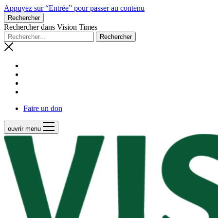
Appuyez sur “Entrée” pour passer au contenu
Rechercher
Rechercher dans Vision Times
Faire un don
ouvrir menu