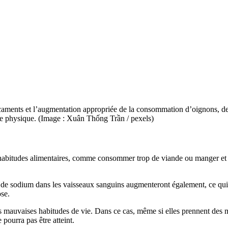
médicaments et l’augmentation appropriée de la consommation d’oignons, d
rcice physique. (Image : Xuân Thống Trần / pexels)
abitudes alimentaires, comme consommer trop de viande ou manger et bo
 sodium dans les vaisseaux sanguins augmenteront également, ce qui affec
ose.
res mauvaises habitudes de vie. Dans ce cas, même si elles prennent d
 pourra pas être atteint.