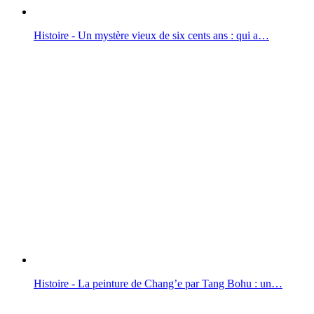
Histoire - Un mystère vieux de six cents ans : qui a…
Histoire - La peinture de Chang’e par Tang Bohu : un…