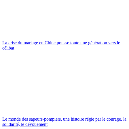
La crise du mariage en Chine pousse toute une génération vers le
célibat
Le monde des sapeurs-pompiers, une histoire régie par le courage, la
solidarité, le dévouement