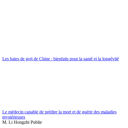
Les baies de goji de Chine : bienfaits pour la santé et la longévité
Le médecin capable de prédire la mort et de guérir des maladies
mystérieuses
M. Li Hongzhi Publie