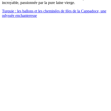
incroyable, passionnée par la pure laine vierge.
Turquie : les ballons et les cheminées de fées de la Cappadoce, une
odyssée enchanteresse