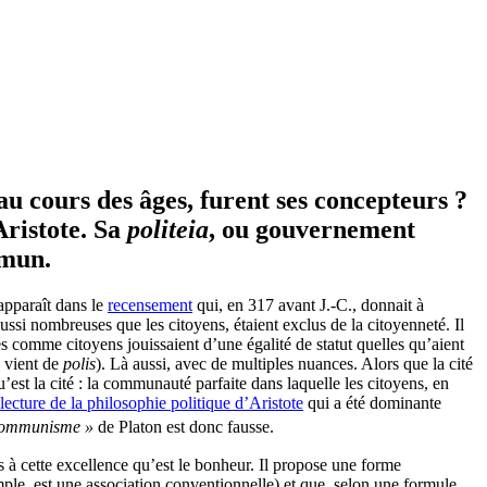
u cours des âges, furent ses concepteurs ?
Aristote. Sa
politeia
, ou gouvernement
mmun.
apparaît dans le
recensement
qui, en 317 avant J.-C., donnait à
ssi nombreuses que les citoyens, étaient exclus de la citoyenneté. Il
comme citoyens jouissaient d’une égalité de statut quelles qu’aient
 vient de
polis
). Là aussi, avec de multiples nuances. Alors que la cité
u’est la cité : la communauté parfaite dans laquelle les citoyens, en
lecture de la philosophie politique d’Aristote
qui a été dominante
communisme »
de Platon est donc fausse.
 à cette excellence qu’est le bonheur. Il propose une forme
emple, est une association conventionnelle) et que, selon une formule