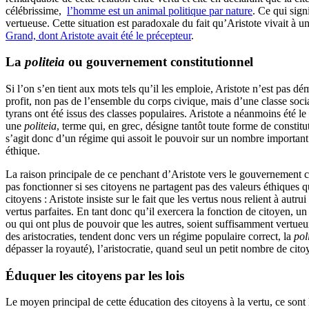
célébrissime,
l’homme est un animal politique par nature
. Ce qui sign
vertueuse. Cette situation est paradoxale du fait qu’Aristote vivait à 
Grand, dont Aristote avait été le précepteur
.
La
politeia
ou gouvernement constitutionnel
Si l’on s’en tient aux mots tels qu’il les emploie, Aristote n’est pas dé
profit, non pas de l’ensemble du corps civique, mais d’une classe soc
tyrans ont été issus des classes populaires. Aristote a néanmoins été l
une
politeia
, terme qui, en grec, désigne tantôt toute forme de constitut
s’agit donc d’un régime qui assoit le pouvoir sur un nombre important d
éthique.
La raison principale de ce penchant d’Aristote vers le gouvernement con
pas fonctionner si ses citoyens ne partagent pas des valeurs éthiques qu
citoyens : Aristote insiste sur le fait que les vertus nous relient à aut
vertus parfaites. En tant donc qu’il exercera la fonction de citoyen, un
ou qui ont plus de pouvoir que les autres, soient suffisamment vertueux
des aristocraties, tendent donc vers un régime populaire correct, la
pol
dépasser la royauté), l’aristocratie, quand seul un petit nombre de cit
Éduquer les citoyens par les lois
Le moyen principal de cette éducation des citoyens à la vertu, ce sont le