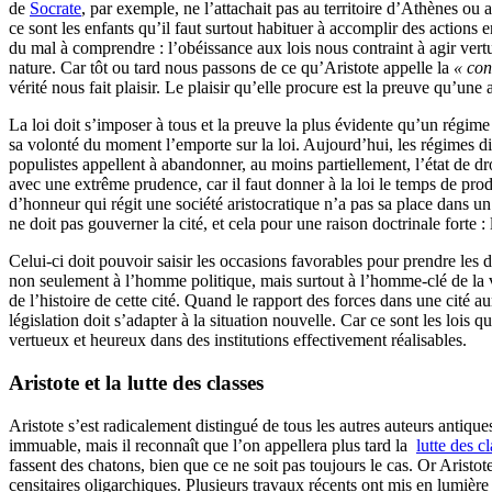
de
Socrate
, par exemple, ne l’attachait pas au territoire d’Athènes ou
ce sont les enfants qu’il faut surtout habituer à accomplir des action
du mal à comprendre : l’obéissance aux lois nous contraint à agir ver
nature. Car tôt ou tard nous passons de ce qu’Aristote appelle la
« con
vérité nous fait plaisir. Le plaisir qu’elle procure est la preuve qu’une 
La loi doit s’imposer à tous et la preuve la plus évidente qu’un régime
sa volonté du moment l’emporte sur la loi. Aujourd’hui, les régimes 
populistes appellent à abandonner, au moins partiellement, l’état de dro
avec une extrême prudence, car il faut donner à la loi le temps de produ
d’honneur qui régit une société aristocratique n’a pas sa place dans
ne doit pas gouverner la cité, et cela pour une raison doctrinale forte
Celui-ci doit pouvoir saisir les occasions favorables pour prendre les
non seulement à l’homme politique, mais surtout à l’homme-clé de la vie
de l’histoire de cette cité. Quand le rapport des forces dans une cité 
législation doit s’adapter à la situation nouvelle. Car ce sont les lois
vertueux et heureux dans des institutions effectivement réalisables.
Aristote
et la lutte des classes
Aristote s’est radicalement distingué de tous les autres auteurs antiqu
immuable, mais il reconnaît que l’on appellera plus tard la
lutte des c
fassent des chatons, bien que ce ne soit pas toujours le cas. Or Aris
censitaires oligarchiques. Plusieurs travaux récents ont mis en lumière