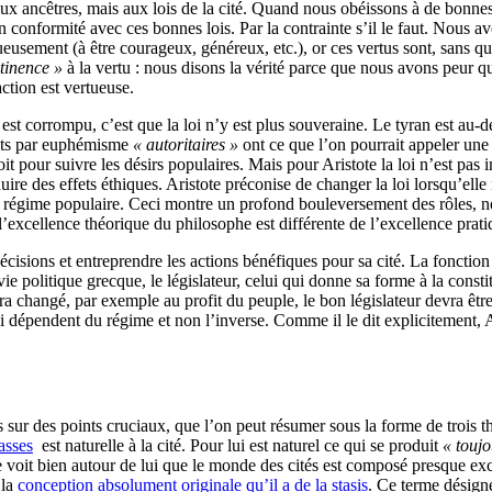
 aux ancêtres, mais aux lois de la cité. Quand nous obéissons à de bonnes
s en conformité avec ces bonnes lois. Par la contrainte s’il le faut. Nou
tueusement (à être courageux, généreux, etc.), or ces vertus sont, sans
tinence »
à la vertu : nous disons la vérité parce que nous avons peur 
action est vertueuse.
 est corrompu, c’est que la loi n’y est plus souveraine. Le tyran est au
dits par euphémisme
« autoritaires »
ont ce que l’on pourrait appeler un
it pour suivre les désirs populaires. Mais pour Aristote la loi n’est pas 
ire des effets éthiques. Aristote préconise de changer la loi lorsqu’elle
 un régime populaire. Ceci montre un profond bouleversement des rôles,
 : l’excellence théorique du philosophe est différente de l’excellence pra
 décisions et entreprendre les actions bénéfiques pour sa cité. La foncti
 politique grecque, le législateur, celui qui donne sa forme à la constit
aura changé, par exemple au profit du peuple, le bon législateur devra ê
 qui dépendent du régime et non l’inverse. Comme il le dit explicitement, 
es sur des points cruciaux, que l’on peut résumer sous la forme de trois
lasses
est naturelle à la cité. Pour lui est naturel ce qui se produit
« toujo
tote voit bien autour de lui que le monde des cités est composé presque
 la
conception absolument originale qu’il a de la stasis
. Ce terme désigne