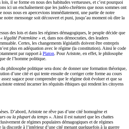
 lois, il se forme en nous des habitudes vertueuses, et c’est pourquoi
s avons ici un enchaînement que les judéo-chrétiens que nous sommes ont
 que nous nous en apercevions immédiatement, une partie de notre
que notre mensonge soit découvert et puni, jusqu’au moment où dire la
-dessus des lois et dans les régimes démagogiques, le peuple décide que
e
« légalité Potemkine »
et, dans nos démocraties, des leaders
immuable. Certes, les changements législatifs doivent être entrepris
 n’est plus en adéquation avec le régime (la constitution). Ainsi le code
 notamment par rapport à
Platon
. Pour Aristote, en effet, le philosophe
tique de l’homme politique.
on du philosophe politique sera donc de donner une formation théorique,
ution d’une cité et qui tente ensuite de corriger cette forme au cours
tre assez sagace pour comprendre que le régime doit évoluer et que sa
Aristote entend incarner les réquisits éthiques qui rendent les citoyens
 thèses. D’abord, Aristote ne rêve pas d’une cité homogène et
urs ou la plupart du temps »
. Ainsi il est naturel que les chattes
 exclusivement de régimes populaires démagogiques et de régimes
 la discorde à l’intérieur d’une cité menant quelquefois à la guerre