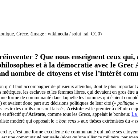
alonique, Grèce. (Image : wikimedia / solut_rai, CC0)
réinventer ? Que nous enseignent ceux qui, a
philosophes et à la démocratie avec le Grec 
rand nombre de citoyens et vise l’intérêt co
on qu’il faut accompagner de plusieurs attendus, dont le plus important 
étèques, les esclaves et les femmes libres, qui devaient en gros être au
 une forme de communauté dans laquelle les hommes qui étaient comptés 
c.) et avaient donc part aux décisions politiques de leur cité («
politique
»
s les textes qu’ils nous ont laissés,
Aristote
est le premier à définir ce q
et affectif qu’
Aristote
, comme tous les Grecs, appelait le bonheur.
La 
réaliste modéré qui opposait le
« bon sens »
aux thèses extrémistes du
« 
echerche, c’est une forme excellente de communauté qui mène ses citoyens
ité est une communauté naturelle (alors qu’une alliance militaire, par ex