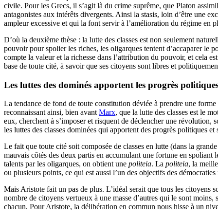
civile. Pour les Grecs, il s’agit là du crime suprême, que Platon assimi
antagonistes aux intérêts divergents. Ainsi la stasis, loin d’être une e
ampleur excessive et qui la font servir à l’amélioration du régime en p
D’où la deuxième thèse : la lutte des classes est non seulement naturel
pouvoir pour spolier les riches, les oligarques tentent d’accaparer le po
compte la valeur et la richesse dans l’attribution du pouvoir, et cela est
base de toute cité, à savoir que ses citoyens sont libres et politiqueme
Les luttes des dominés apportent les progrès politiques
La tendance de fond de toute constitution déviée à prendre une forme de
reconnaissant ainsi, bien avant
Marx
, que la lutte des classes est le m
eux, cherchent à s’imposer et risquent de déclencher une révolution, so
les luttes des classes dominées qui apportent des progrès politiques et
Le fait que toute cité soit composée de classes en lutte (dans la grande
mauvais côtés des deux partis en accumulant une fortune en spoliant le
talents par les oligarques, on obtient une
politeia
. La
politeia
, la meill
ou plusieurs points, ce qui est aussi l’un des objectifs des démocratie
Mais Aristote fait un pas de plus. L’idéal serait que tous les citoyen
nombre de citoyens vertueux à une masse d’autres qui le sont moins, san
chacun. Pour Aristote, la délibération en commun nous hisse à un nive