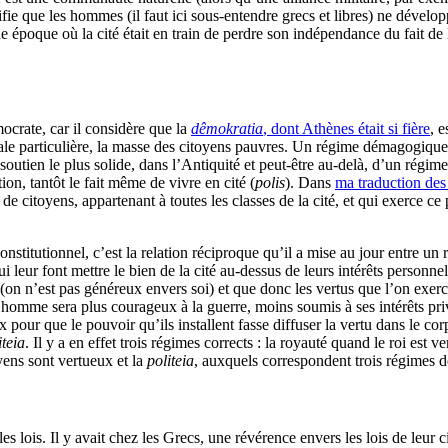
ifie que les hommes (il faut ici sous-entendre grecs et libres) ne dévelo
une époque où la cité était en train de perdre son indépendance du fait 
mocrate, car il considère que la
dêmokratia
, dont Athènes était si fière
, e
iale particulière, la masse des citoyens pauvres. Un régime démagogique,
e soutien le plus solide, dans l’Antiquité et peut-être au-delà, d’un ré
ion, tantôt le fait même de vivre en cité (
polis
). Dans
ma traduction de
e citoyens, appartenant à toutes les classes de la cité, et qui exerce ce
stitutionnel, c’est la relation réciproque qu’il a mise au jour entre un 
i leur font mettre le bien de la cité au-dessus de leurs intérêts personn
rui (on n’est pas généreux envers soi) et que donc les vertus que l’on exe
 homme sera plus courageux à la guerre, moins soumis à ses intérêts privé
 pour que le pouvoir qu’ils installent fasse diffuser la vertu dans le c
iteia
. Il y a en effet trois régimes corrects : la royauté quand le roi est 
oyens sont vertueux et la
politeia
, auxquels correspondent trois régimes dé
s lois. Il y avait chez les Grecs, une révérence envers les lois de leur cit