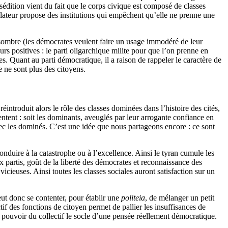
 sédition vient du fait que le corps civique est composé de classes
gislateur propose des institutions qui empêchent qu’elle ne prenne une
ce sombre (les démocrates veulent faire un usage immodéré de leur
eurs positives : le parti oligarchique milite pour que l’on prenne en
iles. Quant au parti démocratique, il a raison de rappeler le caractère de
e ne sont plus des citoyens.
introduit alors le rôle des classes dominées dans l’histoire des cités,
sentent : soit les dominants, aveuglés par leur arrogante confiance en
avec les dominés. C’est une idée que nous partageons encore : ce sont
conduire à la catastrophe ou à l’excellence. Ainsi le tyran cumule les
 partis, goût de la liberté des démocrates et reconnaissance des
vicieuses. Ainsi toutes les classes sociales auront satisfaction sur un
eut donc se contenter, pour établir une
politeia
, de mélanger un petit
if des fonctions de citoyen permet de pallier les insuffisances de
 pouvoir du collectif le socle d’une pensée réellement démocratique.