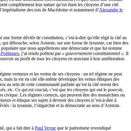
ppent complètement leur nature qu’en étant les citoyens d’une cité
de l’impérialisme des rois de Macédoine et notamment d’
Alexandre le
st une forme déviée de constitution, c’est-à-dire qu’elle régit la cité au
 qui débouche, selon Aristote, sur une forme de tyrannie, car bien des
gime populaire que nous appellerions une démocratie et que lui nomme
s
Politiques
, j’ai rendu
politeia
par
« gouvernement constitutionnel »
. Il
 pouvoir au profit de tous les citoyens en œuvrant à leur amélioration
régime vertueux et les vertus de ses citoyens : un tel régime ne peut
els, mais la vie en cité elle-même développe les vertus éthiques des
rcera au sein de cette communauté parfaite qu’est la cité seront des
s, etc. Ce qui est crucial, c’est que les citoyens qui ont le pouvoir,
orps civique. Les régimes corrects, qui peuvent être des monarchies ou
vertueux et éduque ses sujets à devenir des citoyens (c’est-à-dire à
viés : la tyrannie, l’oligarchie et la démocratie au sens d’Aristote.
é, qui a fait dire à
Paul Veyne
que le patriotisme revendiqué