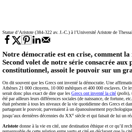
Statue d’Aristote (384-322 av. J.-C.) à l’Université Aristote de Thess
Notre démocratie est en crise, comment la 
Second volet de notre série consacrée aux 
constitutionnel, assoit le pouvoir sur un g
On dit souvent que les Grecs ont inventé la démocratie. Une affirmati
Athènes 21 000 citoyens, 10 000 métèques et 400 000 esclaves. Or les m
serait donc plus exact de dire que les
Grecs ont inventé la cité
(
polis
),
été par ailleurs leurs différences sociales (de naissance, de fortune, et
était présente à tous les niveaux de la vie quotidienne des Grecs et dan
partageant le pouvoir, parvenaient à un épanouissement psychologique 
e
jusqu’aux dernières décennies du XX
siècle et qui faisait de lui un 
Aristote
donne à la vie en cité, une destination éthique et ce qu’il r
remarquable de cette relation entre vertu et cité en déclarant que la c