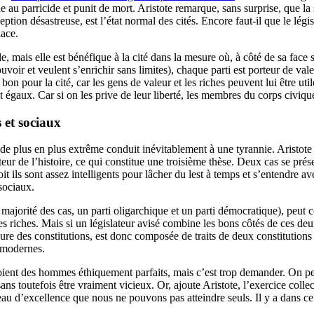
le au parricide et punit de mort. Aristote remarque, sans surprise, que la
xception désastreuse, est l’état normal des cités. Encore faut-il que le lé
lace.
le, mais elle est bénéfique à la cité dans la mesure où, à côté de sa fa
uvoir et veulent s’enrichir sans limites), chaque parti est porteur de val
 bon pour la cité, car les gens de valeur et les riches peuvent lui être ut
nt égaux. Car si on les prive de leur liberté, les membres du corps civiqu
 et sociaux
 plus en plus extrême conduit inévitablement à une tyrannie. Aristote ré
oteur de l’histoire, ce qui constitue une troisième thèse. Deux cas se pré
it ils sont assez intelligents pour lâcher du lest à temps et s’entendre 
 sociaux.
 majorité des cas, un parti oligarchique et un parti démocratique), peut 
s riches. Mais si un législateur avisé combine les bons côtés de ces deux
eure des constitutions, est donc composée de traits de deux constitutions 
s modernes.
s soient des hommes éthiquement parfaits, mais c’est trop demander. On p
s toutefois être vraiment vicieux. Or, ajoute Aristote, l’exercice collect
au d’excellence que nous ne pouvons pas atteindre seuls. Il y a dans ce