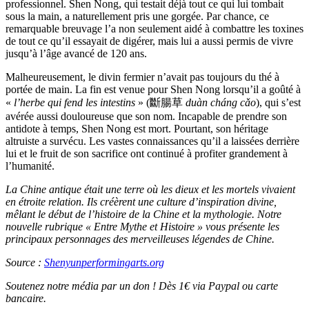
professionnel. Shen Nong, qui testait déjà tout ce qui lui tombait
sous la main, a naturellement pris une gorgée. Par chance, ce
remarquable breuvage l’a non seulement aidé à combattre les toxines
de tout ce qu’il essayait de digérer, mais lui a aussi permis de vivre
jusqu’à l’âge avancé de 120 ans.
Malheureusement, le divin fermier n’avait pas toujours du thé à
portée de main. La fin est venue pour Shen Nong lorsqu’il a goûté à
«
l’herbe qui fend les intestins
» (斷腸草
duàn cháng cǎo
), qui s’est
avérée aussi douloureuse que son nom. Incapable de prendre son
antidote à temps, Shen Nong est mort. Pourtant, son héritage
altruiste a survécu. Les vastes connaissances qu’il a laissées derrière
lui et le fruit de son sacrifice ont continué à profiter grandement à
l’humanité.
La Chine antique était une terre où les dieux et les mortels vivaient
en étroite relation. Ils créèrent une culture d’inspiration divine,
mêlant le début de l’histoire de la Chine et la mythologie. Notre
nouvelle rubrique « Entre Mythe et Histoire » vous présente les
principaux personnages des merveilleuses légendes de Chine.
Source :
Shenyunperformingarts.org
Soutenez notre média par un don ! Dès 1€ via Paypal ou carte
bancaire.