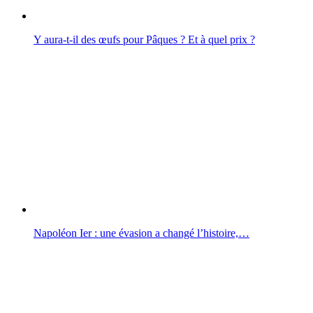
Y aura‑t‑il des œufs pour Pâques ? Et à quel prix ?
Napoléon Ier : une évasion a changé l’histoire,…