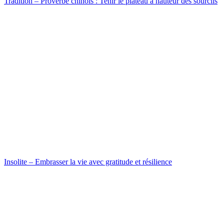
Tradition – Proverbe chinois : Tenir le plateau à hauteur des sourcils
Insolite – Embrasser la vie avec gratitude et résilience