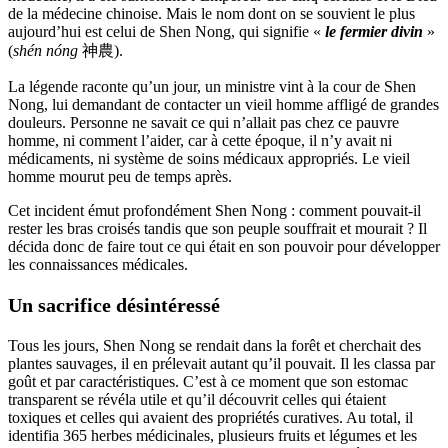
de la médecine chinoise. Mais le nom dont on se souvient le plus
aujourd’hui est celui de Shen Nong, qui signifie «
le fermier divin
»
(
shén nóng
神農).
La légende raconte qu’un jour, un ministre vint à la cour de Shen
Nong, lui demandant de contacter un vieil homme affligé de grandes
douleurs. Personne ne savait ce qui n’allait pas chez ce pauvre
homme, ni comment l’aider, car à cette époque, il n’y avait ni
médicaments, ni système de soins médicaux appropriés. Le vieil
homme mourut peu de temps après.
Cet incident émut profondément Shen Nong : comment pouvait-il
rester les bras croisés tandis que son peuple souffrait et mourait ? Il
décida donc de faire tout ce qui était en son pouvoir pour développer
les connaissances médicales.
Un sacrifice désintéressé
Tous les jours, Shen Nong se rendait dans la forêt et cherchait des
plantes sauvages, il en prélevait autant qu’il pouvait. Il les classa par
goût et par caractéristiques. C’est à ce moment que son estomac
transparent se révéla utile et qu’il découvrit celles qui étaient
toxiques et celles qui avaient des propriétés curatives. Au total, il
identifia 365 herbes médicinales, plusieurs fruits et légumes et les