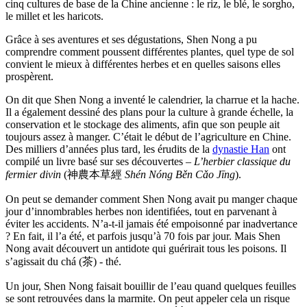
cinq cultures de base de la Chine ancienne : le riz, le blé, le sorgho,
le millet et les haricots.
Grâce à ses aventures et ses dégustations, Shen Nong a pu
comprendre comment poussent différentes plantes, quel type de sol
convient le mieux à différentes herbes et en quelles saisons elles
prospèrent.
On dit que Shen Nong a inventé le calendrier, la charrue et la hache.
Il a également dessiné des plans pour la culture à grande échelle, la
conservation et le stockage des aliments, afin que son peuple ait
toujours assez à manger. C’était le début de l’agriculture en Chine.
Des milliers d’années plus tard, les érudits de la
dynastie Han
ont
compilé un livre basé sur ses découvertes –
L’herbier classique du
fermier divin
(神農本草經
Shén Nóng Běn Cǎo Jīng
).
On peut se demander comment Shen Nong avait pu manger chaque
jour d’innombrables herbes non identifiées, tout en parvenant à
éviter les accidents. N’a-t-il jamais été empoisonné par inadvertance
? En fait, il l’a été, et parfois jusqu’à 70 fois par jour. Mais Shen
Nong avait découvert un antidote qui guérirait tous les poisons. Il
s’agissait du chá (茶) - thé.
Un jour, Shen Nong faisait bouillir de l’eau quand quelques feuilles
se sont retrouvées dans la marmite. On peut appeler cela un risque