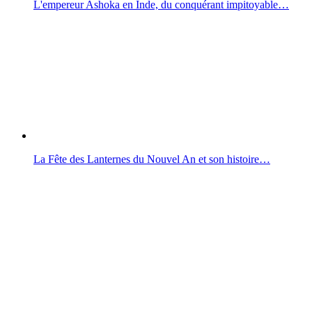
L'empereur Ashoka en Inde, du conquérant impitoyable…
La Fête des Lanternes du Nouvel An et son histoire…