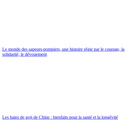
Le monde des sapeurs-pompiers, une histoire régie par le courage, la
solidarité, le dévouement
Les baies de goji de Chine : bienfaits pour la santé et la longévité