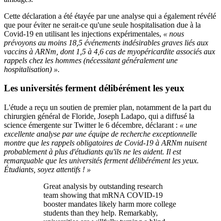
Cette déclaration a été étayée par une analyse qui a également révélé
que pour éviter ne serait-ce qu'une seule hospitalisation due à la
Covid-19 en utilisant les injections expérimentales,
« nous
prévoyons au moins 18,5 événements indésirables graves liés aux
vaccins à ARNm, dont 1,5 à 4,6 cas de myopéricardite associés aux
rappels chez les hommes (nécessitant généralement une
hospitalisation) ».
Les universités ferment délibérément les yeux
L'étude a reçu un soutien de premier plan, notamment de la part du
chirurgien général de Floride, Joseph Ladapo, qui a diffusé la
science émergente sur Twitter le 6 décembre, déclarant :
« une
excellente analyse par une équipe de recherche exceptionnelle
montre que les rappels obligatoires de Covid-19 à ARNm nuisent
probablement à plus d'étudiants qu'ils ne les aident. Il est
remarquable que les universités ferment délibérément les yeux.
Étudiants, soyez attentifs ! »
Great analysis by outstanding research
team showing that mRNA COVID-19
booster mandates likely harm more college
students than they help. Remarkably,