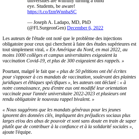
universities are willfully turning a blind
eye. Students, be aware!
https://t.co/fzmWnnbaSC
— Joseph A. Ladapo, MD, PhD
(@FLSurgeonGen)
December 6, 2022
Les auteurs de l'étude ont noté que le problème des injections
obligatoire pour ceux qui cherchent à faire des études supérieures est
tout simplement viral,
« En Amérique du Nord, en mai 2022, au
moins 1000 collèges et campus universitaires exigeaient la
vaccination Covid-19, et plus de 300 exigeaient des rappels. »
Pourtant, malgré le fait que
« plus de 50 pétitions ont été écrites
pour s'opposer à ces mandats de vaccination, soulevant des plaintes
juridiques et éthiques spécifiques »,
les auteurs ont déclaré :
« à
notre connaissance, peu d'entre eux ont modifié leur orientation
vaccinale pour l'année universitaire 2022-2023 et plusieurs ont
rendu obligatoire le nouveau rappel bivalent. »
« Nous suggérons que les mandats généraux pour les jeunes
ignorent des données clés, impliquent des préjudices sociaux plus
larges et/ou des abus de pouvoir et sont sans doute en train de saper
plutôt que de contribuer à la confiance et à la solidarité sociales »,
ajoute l'équipe.