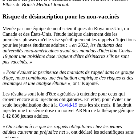
Ethics
du
British Medical Journal.
Risque de désinscription pour les non-vaccinés
Menée par une équipe de neuf scientifiques du Royaume-Uni, du
Canada et des États-Unis, l'étude indique clairement dès les
premières phrases qu'elle vise spécifiquement les rappels d’injections
pour les jeunes étudiants adultes :
« en 2022, les étudiants des
universités nord-américaines ayant des mandats d'injection Covid-
19 pour une troisième dose risquent d'être désinscrits s'ils ne sont
pas vaccinés. »
« Pour évaluer la pertinence des mandats de rappel dans ce groupe
d'âge, nous combinons une évaluation empirique des risques et des
avantages et une analyse éthique »,
ont-ils ajouté.
Les résultats sont loin d'être agréables à entendre pour ceux qui
croient encore aux injections obligatoires. En effet, pour éviter une
seule hospitalisation due à la
Covid-19
tous les six mois, il faudrait
injecter une troisième dose du nouvel ARNm de la thérapie génique
à 42 836 jeunes adultes.
« On s'attend à ce que les rappels obligatoires chez les jeunes
adultes causent un préjudice net »,
ont déclaré les scientifiques sans
ambages.