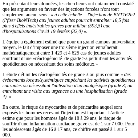
En présentant leurs données, les chercheurs ont notamment constaté
que les arguments en faveur des injections forcées n'ont tout
simplement aucun sens :
« à cette échelle… l'injection de BNT162b2
(Pfizer-BioNTech) aux jeunes adultes pourrait entraîner 18,5 fois
plus d'effets indésirables graves par million (593,5) que
d'hospitalisations Covid-19 évitées (32,0) ».
L'équipe a également estimé que pour un grand campus universitaire
moyen, le fait d’imposer une troisième injection entraînerait
mathématiquement entre 1 429 et 4 625 cas de jeunes adultes
souffrant d'une «réactogénicité de grade ≥3 perturbant les activités
quotidiennes ou nécessitant des soins médicaux.»
L'étude définit les réactogénicités de grade 3 ou plus comme
« des
événements locaux/systémiques empêchant les activités quotidiennes
courantes ou nécessitant l'utilisation d'un analgésique (grade 3) ou
entraînant une visite aux urgences ou une hospitalisation (grade
4). »
En outre, le risque de myocardite et de péricardite auquel sont
exposés les hommes recevant l'injection est important. L'article
estime que pour les hommes âgés de 18 à 29 ans, le risque de
souffrir d'une inflammation cardiaque grave est de 1 sur 7 000. Pour
les adolescents âgés de 16 à 17 ans, ce chiffre est passé à 1 sur 5
000.