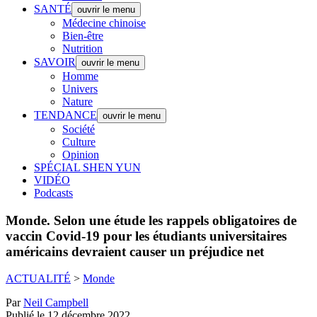
SANTÉ
ouvrir le menu
Médecine chinoise
Bien-être
Nutrition
SAVOIR
ouvrir le menu
Homme
Univers
Nature
TENDANCE
ouvrir le menu
Société
Culture
Opinion
SPÉCIAL SHEN YUN
VIDÉO
Podcasts
Monde.
Selon une étude les rappels obligatoires de
vaccin Covid-19 pour les étudiants universitaires
américains devraient causer un préjudice net
ACTUALITÉ
>
Monde
Par
Neil Campbell
Publié le 12 décembre 2022