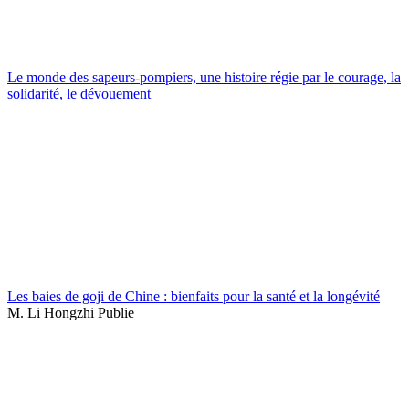
Le monde des sapeurs-pompiers, une histoire régie par le courage, la
solidarité, le dévouement
Les baies de goji de Chine : bienfaits pour la santé et la longévité
M. Li Hongzhi Publie