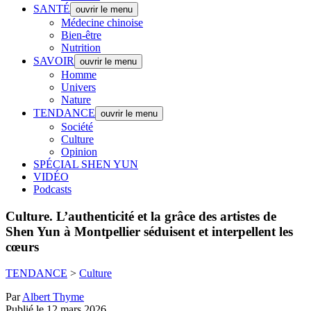
SANTÉ
ouvrir le menu
Médecine chinoise
Bien-être
Nutrition
SAVOIR
ouvrir le menu
Homme
Univers
Nature
TENDANCE
ouvrir le menu
Société
Culture
Opinion
SPÉCIAL SHEN YUN
VIDÉO
Podcasts
Culture.
L’authenticité et la grâce des artistes de
Shen Yun à Montpellier séduisent et interpellent les
cœurs
TENDANCE
>
Culture
Par
Albert Thyme
Publié le 12 mars 2026