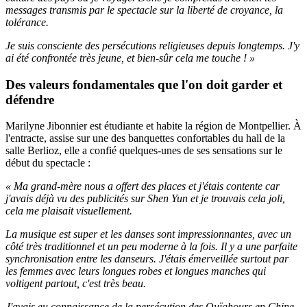
messages transmis par le spectacle sur la liberté de croyance, la
tolérance.
Je suis consciente des persécutions religieuses depuis longtemps. J'y
ai été confrontée très jeune, et bien-sûr cela me touche ! »
Des valeurs fondamentales que l'on doit garder et
défendre
Marilyne Jibonnier est étudiante et habite la région de Montpellier. À
l'entracte, assise sur une des banquettes confortables du hall de la
salle Berlioz, elle a confié quelques-unes de ses sensations sur le
début du spectacle :
« Ma grand-mère nous a offert des places et j'étais contente car
j'avais déjà vu des publicités sur Shen Yun et je trouvais cela joli,
cela me plaisait visuellement.
La musique est super et les danses sont impressionnantes, avec un
côté très traditionnel et un peu moderne à la fois. Il y a une parfaite
synchronisation entre les danseurs. J'étais émerveillée surtout par
les femmes avec leurs longues robes et longues manches qui
voltigent partout, c'est très beau.
J'avais eu connaissance de la persécution des Ouïghours en Chine