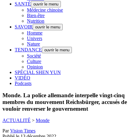
SANTÉ
ouvrir le menu
Médecine chinoise
Bien-être
Nutrition
SAVOIR
ouvrir le menu
Homme
Univers
Nature
TENDANCE
ouvrir le menu
Société
Culture
Opinion
SPÉCIAL SHEN YUN
VIDÉO
Podcasts
Monde.
La police allemande interpelle vingt-cinq
membres du mouvement Reichsbürger, accusés de
vouloir renverser le gouvernement
ACTUALITÉ
>
Monde
Par
Vision Times
Publié le 13 décembre 2022