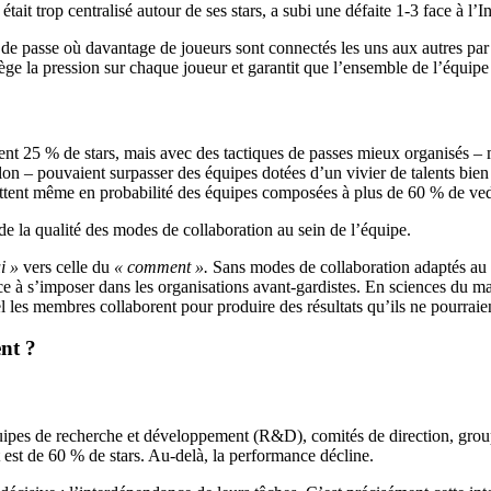
tait trop centralisé autour de ses stars, a subi une défaite 1-3 face à l’
 de passe où davantage de joueurs sont connectés les uns aux autres par 
ège la pression sur chaque joueur et garantit que l’ensemble de l’équipe
25 % de stars, mais avec des tactiques de passes mieux organisés – moi
on – pouvaient surpasser des équipes dotées d’un vivier de talents bien 
 battent même en probabilité des équipes composées à plus de 60 % de ve
 la qualité des modes de collaboration au sein de l’équipe.
i »
vers celle du
« comment ».
Sans modes de collaboration adaptés au p
 s’imposer dans les organisations avant-gardistes. En sciences du man
l les membres collaborent pour produire des résultats qu’ils ne pourraient
nt ?
ipes de recherche et développement (R&D), comités de direction, group
t est de 60 % de stars. Au-delà, la performance décline.