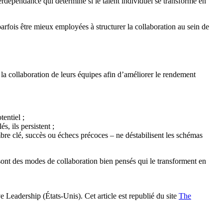
terdépendance qui détermine si le talent individuel se transforme en
parfois être mieux employées à structurer la collaboration au sein de
 la collaboration de leurs équipes afin d’améliorer le rendement
entiel ;
s, ils persistent ;
bre clé, succès ou échecs précoces – ne déstabilisent les schémas
 sont des modes de collaboration bien pensés qui le transforment en
Leadership (États-Unis). Cet article est republié du site
The