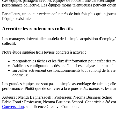
Ces équipes partagent avec les équipes de football une caractéristique 
performance collective. Les équipes moins talentueuses peuvent obtenir 
Par ailleurs, un joueur vedette coûte près de huit fois plus qu’un joue
l’équipe existante.
Accroître les rendements collectifs
Les managers doivent aller au-delà de la simple acquisition d’employés 
collectif.
Notre étude suggère trois leviers concrets à activer :
réorganiser les tâches et les flux d’information pour créer des m
établir ces configurations dès le début. Les analyses intramatch m
surveiller activement ces fonctionnements tout au long de la vi
optimaux.
Les grandes équipes ne sont pas un simple assemblage de talents ; elle
performance. Plutôt que de se livrer à la
« guerre des talents »
, les ma
Auteurs : Mehdi Bagherzadeh : Professeur, Neoma Business Schoo
Fabio Fonti : Professeur, Neoma Business School. Cet article a été co
Conversation
, sous licence Creative Commons.