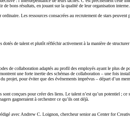
décisive : l’interdépendance de leurs tâches. C’est précisément cette in
de bons résultats, en jouant sur la qualité de leur organisation interne.
ur ordinaire. Les ressources consacrées au recrutement de stars peuvent 
dotés de talent et plutôt réfléchir activement à la manière de structurer
odes de collaboration adaptés au profil des employés ayant le plus de pot
ontrent une forte inertie des schémas de collaboration – une fois installé
e du projet, pour éviter que des événements imprévus – départ d’un mem
s sont conçues pour créer des liens. Le talent n’est qu’un potentiel ; ce
nagers gagneraient à orchestrer ce qu’ils ont déjà.
rédigé avec Andrew C. Loignon, chercheur senior au Center for Creative 