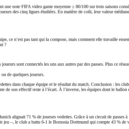
ent une note FIFA video game moyenne ≥ 80/100 sur trois saisons consé
oueurs des cinq ligues étudiées. En matière de coût, leur valeur médiane
ipe, ce n’est pas tant qui la compose, mais comment elle travaille ensem
ui ?
les joueurs sont connectés les uns aux autres par des passes. Plus ce rés
un ou de quelques joueurs.
edettes dans chaque équipe et le résultat du match. Conclusion : les clu
ste de son effectif reste à l’écart. À l’inverse, les équipes dont le ballo
nich alignait 71 % de joueurs vedettes. Grâce à un circuit de passes à 
le jeu –, le club a battu 6-1 le Borussia Dortmund qui compte 43 % de v