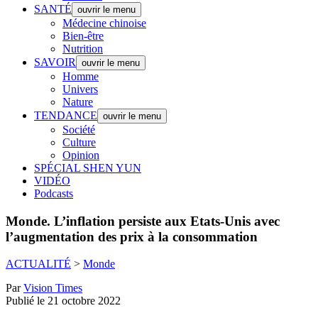
SANTÉ
ouvrir le menu
Médecine chinoise
Bien-être
Nutrition
SAVOIR
ouvrir le menu
Homme
Univers
Nature
TENDANCE
ouvrir le menu
Société
Culture
Opinion
SPÉCIAL SHEN YUN
VIDÉO
Podcasts
Monde.
L’inflation persiste aux Etats-Unis avec
l’augmentation des prix à la consommation
ACTUALITÉ
>
Monde
Par
Vision Times
Publié le 21 octobre 2022