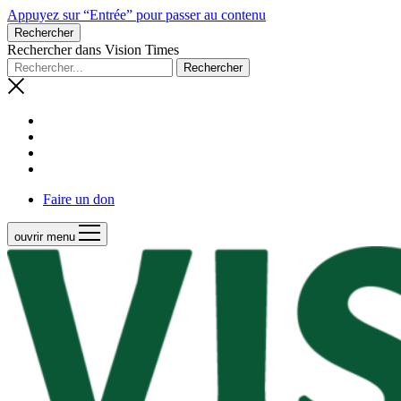
Appuyez sur “Entrée” pour passer au contenu
Rechercher
Rechercher dans Vision Times
Faire un don
ouvrir menu