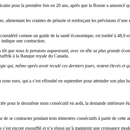
éricains pour la première fois en 20 ans, après que la Russie a annoncé 
, alimentant les craintes de pénurie et renforçant les prévisions d’une ré
considéré comme un guide de la santé économique, est tombé à 48,9 en ao
50 indique une contraction.
s tôt que nous le pensions auparavant, avec en tête sa plus grande écon
chaffrik à la Banque royale du Canada.
rgie qui, même après avoir reculé ces derniers jours, restent élevés et 
la zone euro, qui a s’est effondré en septembre pour atteindre son plus 
tée pour le deuxième mois consécutif en août, la demande intérieure éta
de se contracter pendant trois trimestres consécutifs à partir de cette a
s’est encore essoufflé et n’a réussi qu’à maintenir une croissance modest